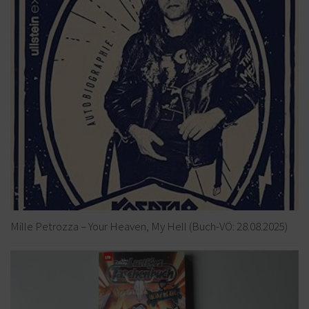
Mille Petrozza – Your Heaven, My Hell (Buch-VÖ: 28.08.2025)