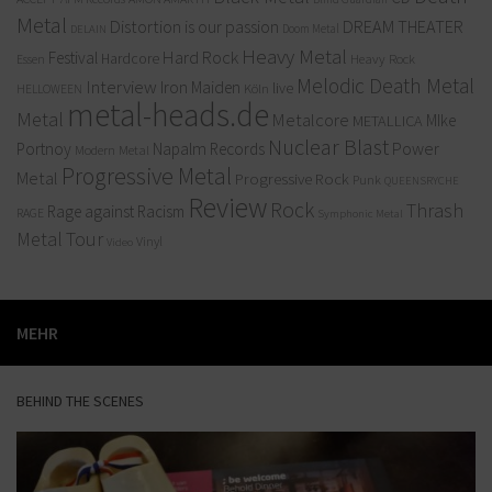
Metal
Distortion is our passion
DREAM THEATER
Doom Metal
DELAIN
Heavy Metal
Hard Rock
Festival
Hardcore
Heavy Rock
Essen
Melodic Death Metal
Interview
Iron Maiden
live
Köln
HELLOWEEN
metal-heads.de
Metal
Metalcore
MIke
METALLICA
Nuclear Blast
Power
Portnoy
Napalm Records
Modern Metal
Progressive Metal
Metal
Progressive Rock
Punk
QUEENSRYCHE
Review
Rock
Thrash
Rage against Racism
RAGE
Symphonic Metal
Metal
Tour
Vinyl
Video
MEHR
BEHIND THE SCENES