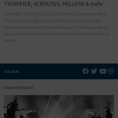
THURIFIER, ACROLYSIS, HELLFOX & mehr
THURIFIER, ACROLYSIS, HELLFOX & mehr Die weltweite Metal
Szene sorgt ständig für neues Material und wir von metal-
heads.de bemühen uns fortlaufend, euch mit News zu aktuell
erschienenen Alben und kommenden Scheiben informiert zu
halten....
FOLGEN:
KONZERTBERICHTE