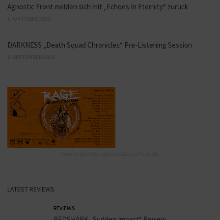
Agnostic Front melden sich mit „Echoes In Eternity“ zurück
6. OKTOBER 2025
DARKNESS „Death Squad Chronicles“ Pre-Listening Session
8. SEPTEMBER 2025
Partner des Rage against Racism Festivals
LATEST REVIEWS
REVIEWS
REDSHARK „Sudden Impact“ Review