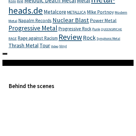
Melodic Death Metal
Metal
live
Köln
heads.de
Metalcore
MIke Portnoy
METALLICA
Modern
Nuclear Blast
Power Metal
Napalm Records
Metal
Progressive Metal
Progressive Rock
Punk
QUEENSRYCHE
Review
Rock
Rage against Racism
RAGE
Symphonic Metal
Thrash Metal
Tour
Vinyl
Video
Mehr
Behind the scenes