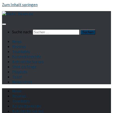
Zum Inhalt springen
Suche nach:
News
Reviews
Tourdates
Konzertberichte
Behind the Scenes
Shot on Stage
Playlists
Team
Newsletter
News
Reviews
Tourdates
Konzertberichte
Behind the Scenes