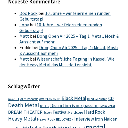
Neueste Kommentare
Doc Rock
bei
10 Jahre – wir feiern einen runden
Geburtstag!
Lony
bei
10 Jahre – wir feiern einen runden
Geburtstag!
Matt
bei
Dong Open Air 2025 – Tag 1: Metal, Mosh &
Aussicht auf mehr
Fridde
bei
Dong Open Air 2025 – Tag 1: Metal, Mosh
& Aussicht auf mehr
Matt
bei
Wissenschaftliche Tagung in Kassel: Wie
der Heavy Metal das Mittelalter sieht
Schlagwörter
Black Metal
CD
ACCEPT
AFM Records
AMON AMARTH
Blind Guardian
Death Metal
Distortion is our passion
Doom Metal
DELAIN
Hard Rock
DREAM THEATER
Festival
Hardcore
Essen
Heavy Metal
Interview
Iron Maiden
Heavy Rock
HELLOWEEN
metal-