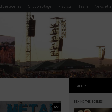
d the Scenes
Shot on Stage
Playlists
Team
Newslette
MEHR
BEHIND THE SCENES
0