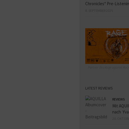
Chronicles“ Pre-Listeni
8. SEPTEMBER 2025
Partner des Rage against Raci
LATEST REVIEWS
REVIEWS
Mit AQUI
nach Yva
20. OKTOB