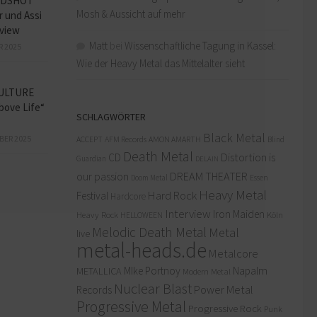
ADSHOT
Mosh & Aussicht auf mehr
r und Assi
view
Matt
bei
Wissenschaftliche Tagung in Kassel:
R 2025
Wie der Heavy Metal das Mittelalter sieht
ULTURE
bove Life“
SCHLAGWÖRTER
Black Metal
BER 2025
ACCEPT
AFM Records
AMON AMARTH
Blind
Death Metal
Distortion is
CD
Guardian
DELAIN
our passion
DREAM THEATER
Doom Metal
Essen
Heavy Metal
Hard Rock
Festival
Hardcore
Interview
Iron Maiden
Heavy Rock
Köln
HELLOWEEN
Melodic Death Metal
Metal
live
metal-heads.de
Metalcore
MIke Portnoy
Napalm
METALLICA
Modern Metal
Nuclear Blast
Power Metal
Records
Progressive Metal
Progressive Rock
Punk