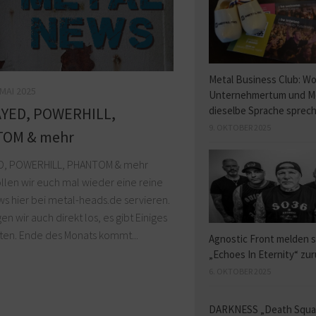
Metal Business Club: W
 MAI 2025
Unternehmertum und M
dieselbe Sprache sprec
YED, POWERHILL,
9. OKTOBER 2025
OM & mehr
D, POWERHILL, PHANTOM & mehr
llen wir euch mal wieder eine reine
s hier bei metal-heads.de servieren.
en wir auch direkt los, es gibt Einiges
ten. Ende des Monats kommt...
Agnostic Front melden s
„Echoes In Eternity“ zu
6. OKTOBER 2025
DARKNESS „Death Squ