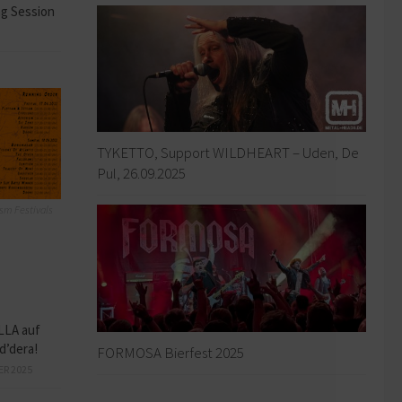
ng Session
TYKETTO, Support WILDHEART – Uden, De
Pul, 26.09.2025
sm Festivals
LLA auf
d’dera!
FORMOSA Bierfest 2025
ER 2025