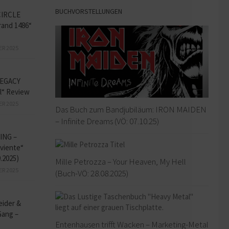
BUCHVORSTELLUNGEN
CIRCLE
and 1486“
ER 2025
EGACY
l“ Review
ER 2025
Das Buch zum Bandjubiläum: IRON MAIDEN
– Infinite Dreams (VÖ: 07.10.25)
ING –
iviente“
9.2025)
Mille Petrozza – Your Heaven, My Hell
ER 2025
(Buch-VÖ: 28.08.2025)
eider &
Gang –
Entenhausen trifft Wacken – Marketing-Metal