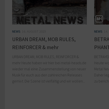
NEWS
14.
NEWS
16. AUGUST 2025
BETRA
URBAN DREAM, MOB RULES,
PHANT
REINFORCER & mehr
BETRAYE
URBAN DREAM, MOB RULES, REINFORCER &
Heute wo
mehr Heute haben wir hier bei metal-heads.de
Metal New
wieder mal eine Zusammenstellung von neuer
Daher leg
Musik für euch aus den zahlreichen Releases
zu berich
gemixt. Die Szene ist vielfältig und wir wollen...