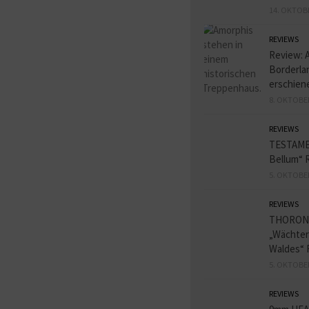
14. OKTOB
REVIEWS
Review: 
Borderlan
erschien
8. OKTOBE
REVIEWS
TESTAME
Bellum“ 
5. OKTOBE
REVIEWS
THORON
„Wächter
Waldes“ 
5. OKTOBE
REVIEWS