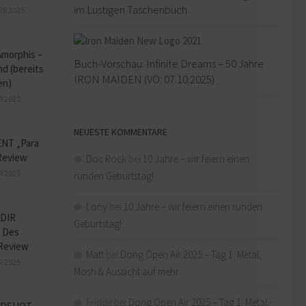
im Lustigen Taschenbuch
ER 2025
Amorphis –
Buch-Vorschau: Infinite Dreams – 50 Jahre
d (bereits
IRON MAIDEN (VÖ: 07.10.2025)
en)
R 2025
NEUESTE KOMMENTARE
NT „Para
Review
Doc Rock
bei
10 Jahre – wir feiern einen
R 2025
runden Geburtstag!
Lony
bei
10 Jahre – wir feiern einen runden
DIR
Geburtstag!
 Des
Review
Matt
bei
Dong Open Air 2025 – Tag 1: Metal,
R 2025
Mosh & Aussicht auf mehr
Fridde
bei
Dong Open Air 2025 – Tag 1: Metal,