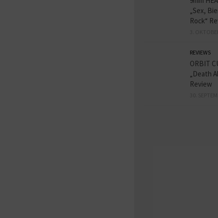
9mm HE
„Sex, Bie
Rock“ Re
3. OKTOBE
REVIEWS
ORBIT C
„Death A
Review
30. SEPTEM