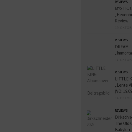
REVIEWS
MYSTIC 
„Hexenbr
Review
19. OKTOB
REVIEWS
DREAM L
„Immorta
17. OKTOB
REVIEWS
LITTLE K
„Lente V
(VÖ: 19.0
14. OKTOB
REVIEWS
Dirkschn
The Old 
Babylon