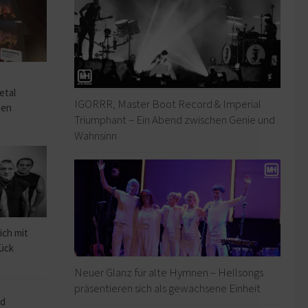
o
etal
IGORRR, Master Boot Record & Imperial
hen
Triumphant – Ein Abend zwischen Genie und
Wahnsinn
ich mit
rück
Neuer Glanz für alte Hymnen – Hellsongs
präsentieren sich als gewachsene Einheit
ad