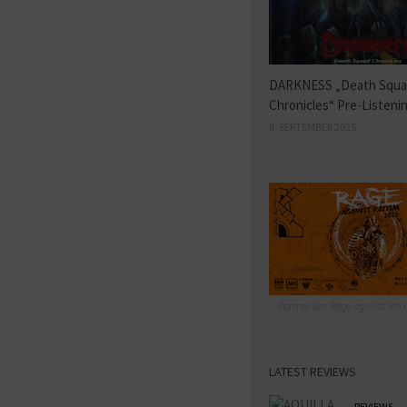
DARKNESS „Death Squ
Chronicles“ Pre-Listeni
8. SEPTEMBER 2025
Partner des Rage against Raci
LATEST REVIEWS
REVIEWS