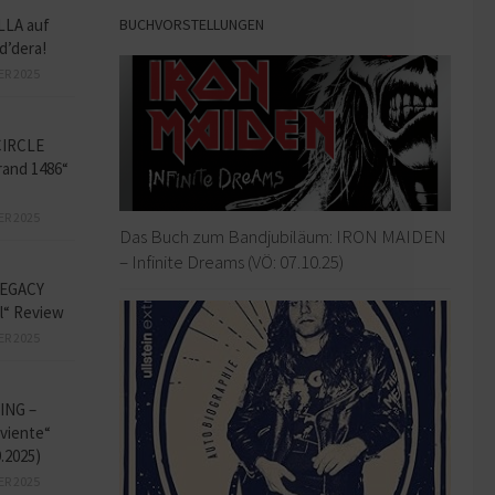
BUCHVORSTELLUNGEN
LLA auf
d’dera!
ER 2025
CIRCLE
and 1486“
ER 2025
Das Buch zum Bandjubiläum: IRON MAIDEN
– Infinite Dreams (VÖ: 07.10.25)
EGACY
l“ Review
ER 2025
ING –
iviente“
9.2025)
ER 2025