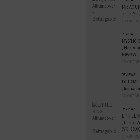
Mit AQUI
nach Yva
20. OKTOB
REVIEWS
MYSTIC 
„Hexenbr
Review
19. OKTOB
REVIEWS
DREAM L
„Immorta
17. OKTOB
REVIEWS
LITTLE K
„Lente V
(VÖ: 19.0
14. OKTOB