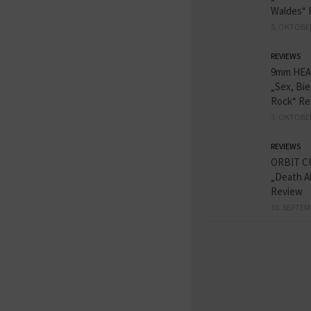
Waldes“ 
5. OKTOBE
REVIEWS
9mm HE
„Sex, Bie
Rock“ Re
3. OKTOBE
REVIEWS
ORBIT C
„Death A
Review
30. SEPTEM