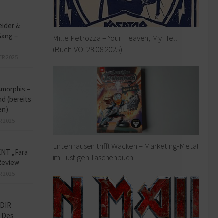
eider &
Gang –
Mille Petrozza – Your Heaven, My Hell
(Buch-VÖ: 28.08.2025)
ER 2025
Amorphis –
d (bereits
en)
R 2025
Entenhausen trifft Wacken – Marketing-Metal
NT „Para
im Lustigen Taschenbuch
Review
R 2025
DIR
 Des