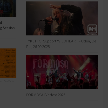
ad
ng Session
TYKETTO, Support WILDHEART – Uden, De
Pul, 26.09.2025
sm Festivals
FORMOSA Bierfest 2025