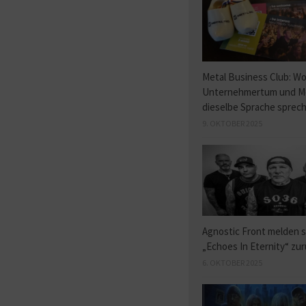
Metal Business Club: W
Unternehmertum und M
dieselbe Sprache sprec
9. OKTOBER 2025
Agnostic Front melden s
„Echoes In Eternity“ zu
6. OKTOBER 2025