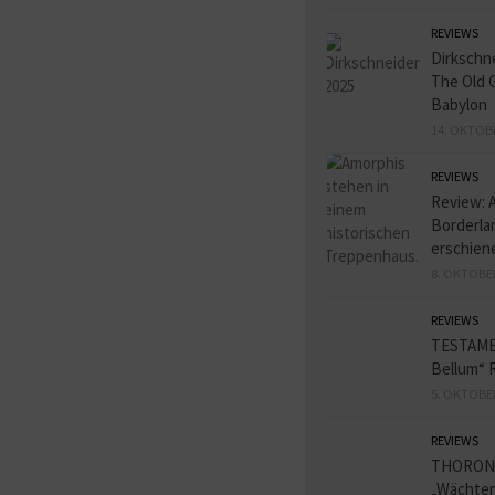
REVIEWS
Dirkschn
The Old 
Babylon
14. OKTOB
REVIEWS
Review: 
Borderlan
erschien
8. OKTOBE
REVIEWS
TESTAME
Bellum“ 
5. OKTOBE
REVIEWS
THORON
„Wächter