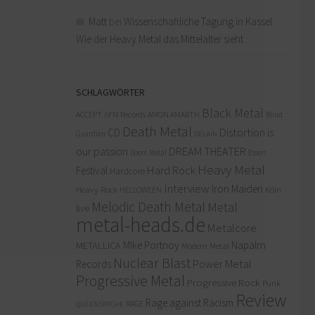
Matt
bei
Wissenschaftliche Tagung in Kassel:
Wie der Heavy Metal das Mittelalter sieht
SCHLAGWÖRTER
Black Metal
ACCEPT
AFM Records
AMON AMARTH
Blind
Death Metal
Distortion is
CD
Guardian
DELAIN
our passion
DREAM THEATER
Doom Metal
Essen
Heavy Metal
Hard Rock
Festival
Hardcore
Interview
Iron Maiden
Heavy Rock
Köln
HELLOWEEN
Melodic Death Metal
Metal
live
metal-heads.de
Metalcore
MIke Portnoy
Napalm
METALLICA
Modern Metal
Nuclear Blast
Power Metal
Records
Progressive Metal
Progressive Rock
Punk
Review
Rage against Racism
RAGE
QUEENSRYCHE