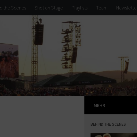
d the Scenes
Shot on Stage
Playlists
Team
Newslette
MEHR
BEHIND THE SCENES