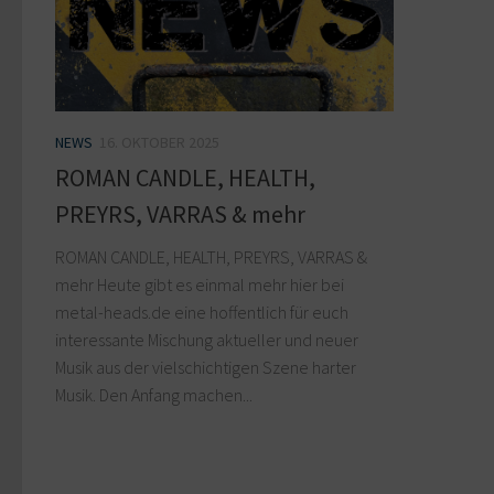
NEWS
16. OKTOBER 2025
ROMAN CANDLE, HEALTH,
PREYRS, VARRAS & mehr
ROMAN CANDLE, HEALTH, PREYRS, VARRAS &
mehr Heute gibt es einmal mehr hier bei
metal-heads.de eine hoffentlich für euch
interessante Mischung aktueller und neuer
Musik aus der vielschichtigen Szene harter
Musik. Den Anfang machen...