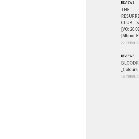
REVIEWS
THE
RESURR
CLUB – 
[VÖ: 20.0
[Album-R
22. FEBRUA
REVIEWS
BLOODR
„Colours 
16. FEBRUA