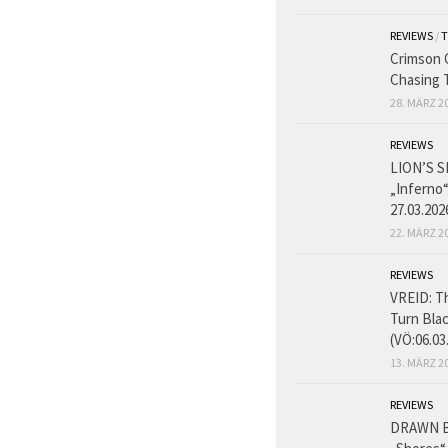
REVIEWS
/
T
Crimson G
Chasing 
28. MÄRZ 2
REVIEWS
LION’S S
„Inferno“
27.03.202
22. MÄRZ 2
REVIEWS
VREID: T
Turn Bla
(VÖ:06.03
13. MÄRZ 2
REVIEWS
DRAWN B