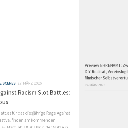
Preview EHRENAMT: Zw
DIY-Realität, Vereinslog
filmischer Selbstverort
HE SCENES
27. MÄRZ 2026
29. MÄRZ 2026
gainst Racism Slot Battles:
ous
Battles für das diesjährige Rage Against
estival finden am kommenden
28. März, ab 18.30 Uhr in der Mühle in