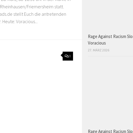
-Rheinhausen/Friemersheim statt.
ds.de stellt Euch die antretenden
. Heute: Voracious...
Rage Against Racism Slo
Voracious
27. MÄRZ 2026
0
Rage Against Racism Slo