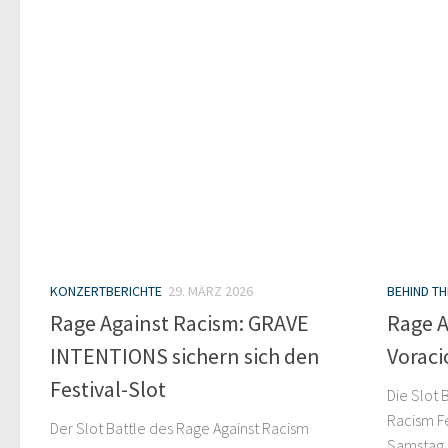
KONZERTBERICHTE
29. MÄRZ 2026
BEHIND T
Rage Against Racism: GRAVE
Rage A
INTENTIONS sichern sich den
Voraci
Festival-Slot
Die Slot 
Racism F
Der Slot Battle des Rage Against Racism
Samstag, 