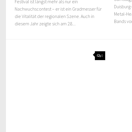
Festival ist längst mehr als nur ein
Duisburg
Nachwuchscontest – er ist ein Gradmesser für
Metal-Hea
die Vitalität der regionalen Szene. Auch in
Bands vor
diesem Jahr zeigte sich am 28....
0