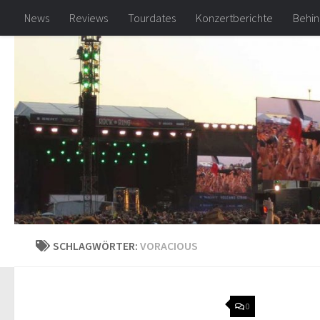
News
Reviews
Tourdates
Konzertberichte
Behin
Zum Inhalt springen
SCHLAGWÖRTER:
VORACIOUS
0