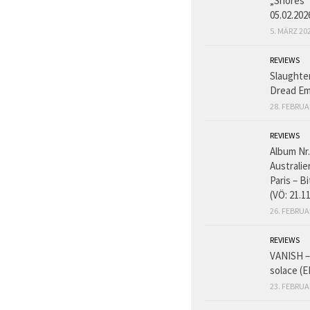
„Shores“
05.02.202
5. MÄRZ 20
REVIEWS
Slaughte
Dread Em
28. FEBRUA
REVIEWS
Album Nr.
Australie
Paris – B
(VÖ: 21.1
26. FEBRUA
REVIEWS
VANISH – 
solace (E
23. FEBRUA