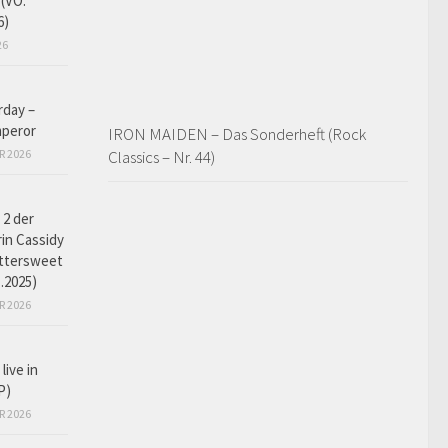
 (VÖ:
6)
26
rday –
peror
IRON MAIDEN – Das Sonderheft (Rock
R 2026
Classics – Nr. 44)
 2 der
rin Cassidy
ittersweet
1.2025)
R 2026
live in
P)
R 2026