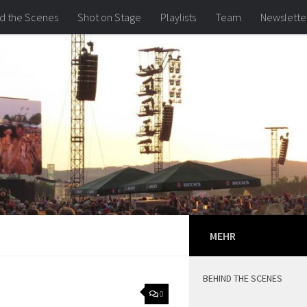
d the Scenes
Shot on Stage
Playlists
Team
Newslette
MEHR
BEHIND THE SCENES
0