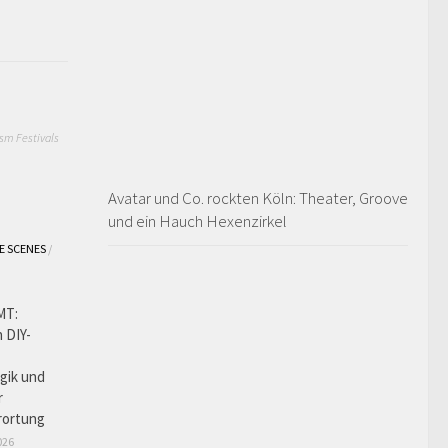
sm Festivals
Avatar und Co. rockten Köln: Theater, Groove
und ein Hauch Hexenzirkel
E SCENES
/
MT:
 DIY-
gik und
r
rortung
026