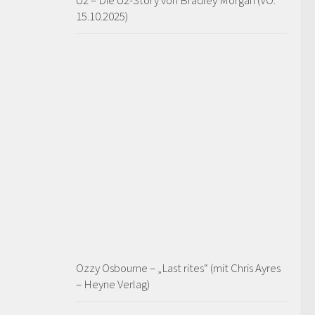
U2 – Die U2-Story von Bradley Morgan (VÖ:
15.10.2025)
Ozzy Osbourne – „Last rites“ (mit Chris Ayres
– Heyne Verlag)