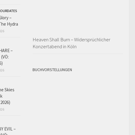
OURDATES
lory –
The Hydra
026
Heaven Shall Burn – Widersprüchlicher
Konzertabend in Köln
HARE –
 (VÖ:
6)
BUCHVORSTELLUNGEN
026
he Skies
ck
.2026)
026
Y EVIL –