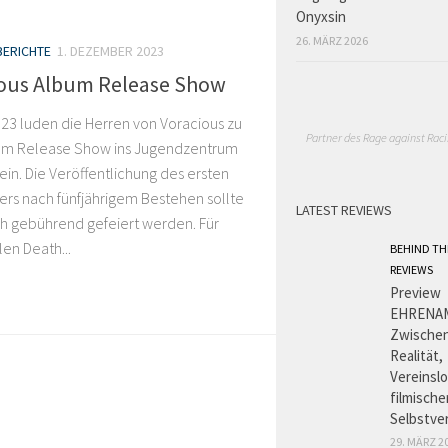
Onyxsin
26. MÄRZ 2026
ERICHTE
1. DEZEMBER 2023
ious Album Release Show
23 luden die Herren von Voracious zu
Partner des Rage against Raci
bum Release Show ins Jugendzentrum
 ein. Die Veröffentlichung des ersten
rs nach fünfjährigem Bestehen sollte
LATEST REVIEWS
ch gebührend gefeiert werden. Für
len Death...
BEHIND TH
REVIEWS
Preview
EHRENA
Zwischen
Realität,
Vereinslo
filmische
Selbstve
29. MÄRZ 2