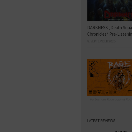
DARKNESS „Death Squ
Chronicles“ Pre-Listeni
8. SEPTEMBER 2025
Partner des Rage against Raci
LATEST REVIEWS
REVIEWS