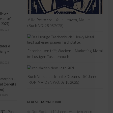
ING –
iviente“
Mille Petrozza – Your Heaven, My Hell
9.2025)
(Buch-VÖ: 28.08.2025)
ER 2025
eider &
Entenhausen trifft Wacken – Marketing-Metal
Gang –
im Lustigen Taschenbuch
ER 2025
Buch-Vorschau: Infinite Dreams – 50 Jahre
Amorphis –
IRON MAIDEN (VÖ: 07.10.2025)
d (bereits
en)
R 2025
NEUESTE KOMMENTARE
Doc Rock
bei
10 Jahre – wir feiern einen
NT „Para