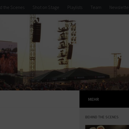
d the Scenes
Shot on Stage
Playlists
Team
Newslette
MEHR
BEHIND THE SCENES