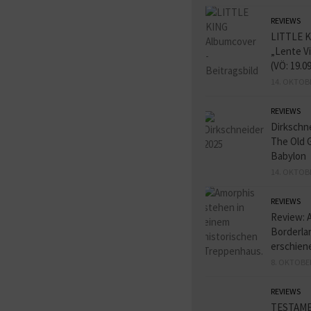
REVIEWS
LITTLE K
„Lente V
(VÖ: 19.0
14. OKTOB
REVIEWS
Dirkschn
The Old 
Babylon
14. OKTOB
REVIEWS
Review: 
Borderlan
erschien
8. OKTOBE
REVIEWS
TESTAME