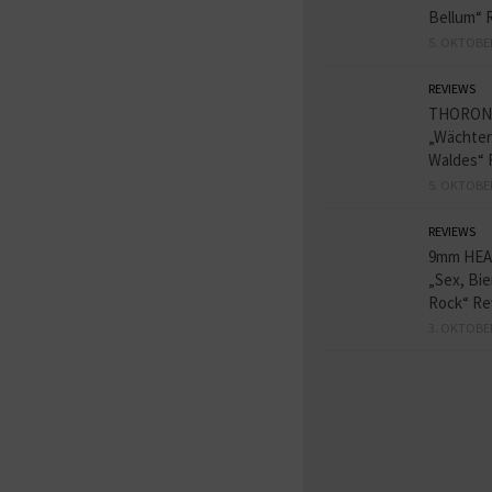
Bellum“ 
5. OKTOBE
REVIEWS
THORON
„Wächter
Waldes“ 
5. OKTOBE
REVIEWS
9mm HE
„Sex, Bie
Rock“ Re
3. OKTOBE