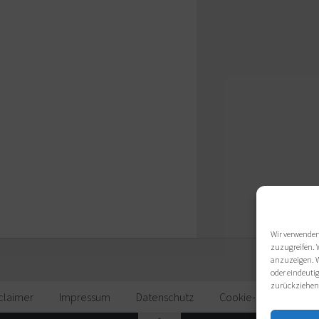
Wir verwenden
zuzugreifen. 
anzuzeigen. W
oder eindeutig
zurückziehen
claimer
Impressum
Datenschutz
Cookie-Richtlinie (EU)