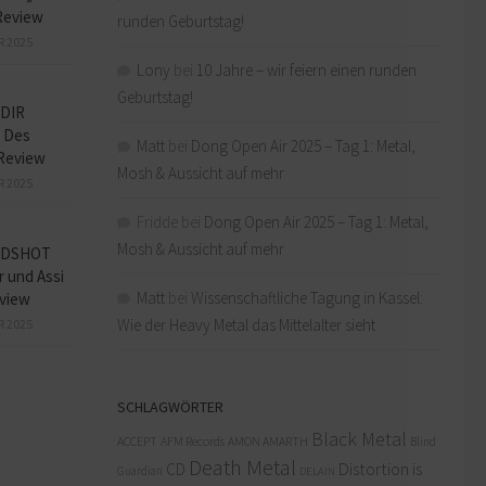
Review
runden Geburtstag!
R 2025
Lony
bei
10 Jahre – wir feiern einen runden
Geburtstag!
DIR
 Des
Matt
bei
Dong Open Air 2025 – Tag 1: Metal,
Review
Mosh & Aussicht auf mehr
R 2025
Fridde
bei
Dong Open Air 2025 – Tag 1: Metal,
Mosh & Aussicht auf mehr
ADSHOT
r und Assi
Matt
bei
Wissenschaftliche Tagung in Kassel:
view
Wie der Heavy Metal das Mittelalter sieht
R 2025
SCHLAGWÖRTER
Black Metal
ACCEPT
AFM Records
AMON AMARTH
Blind
Death Metal
Distortion is
CD
Guardian
DELAIN