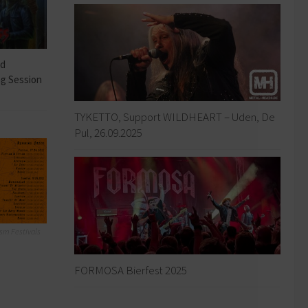
ad
ng Session
TYKETTO, Support WILDHEART – Uden, De
Pul, 26.09.2025
sm Festivals
FORMOSA Bierfest 2025