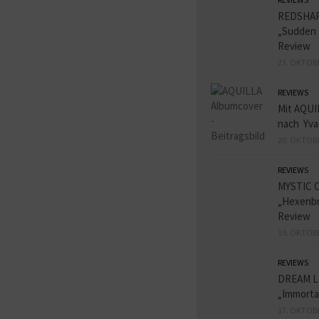
REDSHA
„Sudden 
Review
23. OKTOB
REVIEWS
Mit AQUI
nach Yva
20. OKTOB
REVIEWS
MYSTIC 
„Hexenbr
Review
19. OKTOB
REVIEWS
DREAM L
„Immorta
17. OKTOB