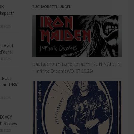
BUCHVORSTELLUNGEN
RK
Impact“
ER 2025
LLA auf
d’dera!
ER 2025
Das Buch zum Bandjubiläum: IRON MAIDEN
– Infinite Dreams (VÖ: 07.10.25)
CIRCLE
and 1486“
ER 2025
EGACY
l“ Review
ER 2025