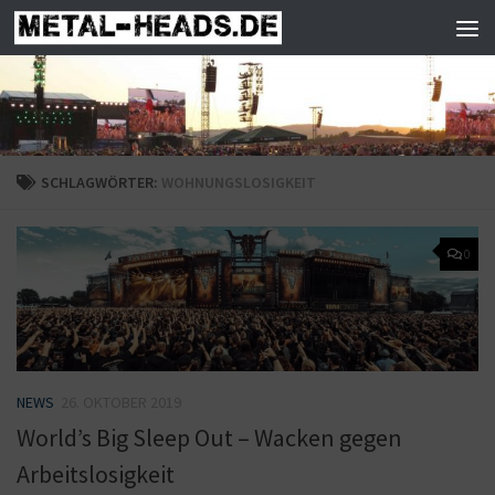
Zum Inhalt springen
SCHLAGWÖRTER:
WOHNUNGSLOSIGKEIT
0
NEWS
26. OKTOBER 2019
World’s Big Sleep Out – Wacken gegen
Arbeitslosigkeit