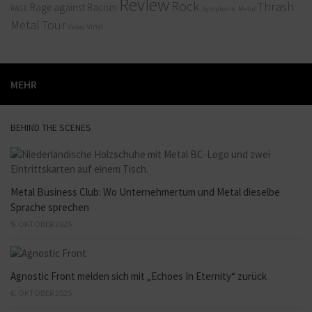
Review
Rock
Thrash
Rage against Racism
RAGE
Symphonic Metal
Metal
Tour
Vinyl
Video
MEHR
BEHIND THE SCENES
Metal Business Club: Wo Unternehmertum und Metal dieselbe
Sprache sprechen
9. OKTOBER 2025
Agnostic Front melden sich mit „Echoes In Eternity“ zurück
6. OKTOBER 2025