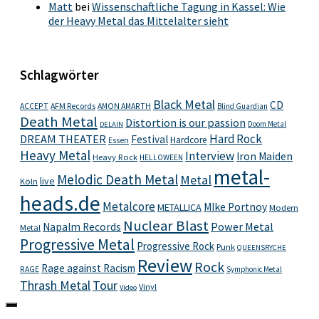
Matt
bei
Wissenschaftliche Tagung in Kassel: Wie
der Heavy Metal das Mittelalter sieht
Schlagwörter
Black Metal
CD
ACCEPT
AFM Records
AMON AMARTH
Blind Guardian
Death Metal
Distortion is our passion
Doom Metal
DELAIN
Hard Rock
DREAM THEATER
Festival
Hardcore
Essen
Heavy Metal
Interview
Iron Maiden
Heavy Rock
HELLOWEEN
metal-
Melodic Death Metal
Metal
live
Köln
heads.de
Metalcore
MIke Portnoy
METALLICA
Modern
Nuclear Blast
Power Metal
Napalm Records
Metal
Progressive Metal
Progressive Rock
Punk
QUEENSRYCHE
Review
Rock
Rage against Racism
RAGE
Symphonic Metal
Thrash Metal
Tour
Vinyl
Video