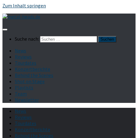
Zum Inhalt springen
Suche nach:
News
Reviews
Tourdates
Konzertberichte
Behind the Scenes
Shot on Stage
Playlists
Team
Newsletter
News
Reviews
Tourdates
Konzertberichte
Behind the Scenes