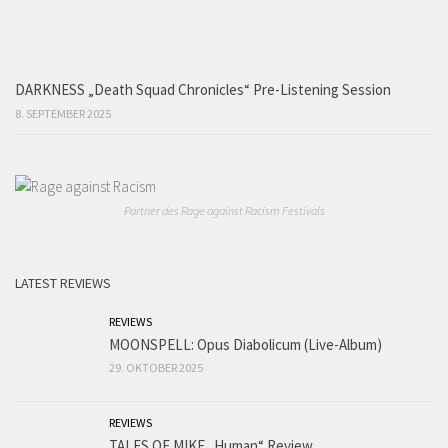
DARKNESS „Death Squad Chronicles“ Pre-Listening Session
8. SEPTEMBER 2025
Partner des Rage against Racism Festivals
LATEST REVIEWS
REVIEWS
MOONSPELL: Opus Diabolicum (Live-Album)
29. OKTOBER 2025
REVIEWS
TALES OF MIKE „Human“ Review