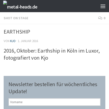
Zum Inhalt springen
SHOT ON STAGE
0
EARTHSHIP
VON
KJO
·
1. JANUAR 2016
2016, Oktober: Earthship in Köln im Luxor,
fotografiert von Kjo
Newsletter bestellen für wöchentliches
Update!