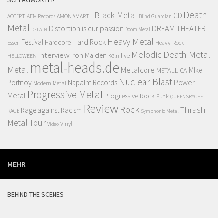
SCHLAGWÖRTER
Death
Black Metal
CD
ACCEPT
AFM Records
AMON AMARTH
Blind Guardian
Metal
Distortion is our passion
DREAM THEATER
Doom Metal
DELAIN
Heavy Metal
Hard Rock
Festival
Hardcore
Heavy Rock
Essen
Melodic Death Metal
Interview
Iron Maiden
live
Köln
HELLOWEEN
metal-heads.de
Metal
Metalcore
MIke
METALLICA
Nuclear Blast
Power
Portnoy
Napalm Records
Modern Metal
Progressive Metal
Metal
Progressive Rock
Punk
QUEENSRYCHE
Review
Rock
Thrash
Rage against Racism
RAGE
Symphonic Metal
Metal
Tour
Vinyl
Video
MEHR
BEHIND THE SCENES