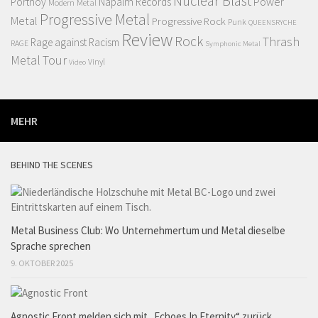
Nuclear Blast
Power
Portnoy
Napalm Records
Modern Metal
Progressive Metal
Metal
Progressive Rock
Punk
QUEENSRYCHE
Review
Rock
Thrash
Rage against Racism
RAGE
Symphonic Metal
Metal
Tour
Vinyl
Video
MEHR
BEHIND THE SCENES
Metal Business Club: Wo Unternehmertum und Metal dieselbe
Sprache sprechen
9. OKTOBER 2025
Agnostic Front melden sich mit „Echoes In Eternity“ zurück