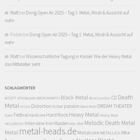
Matt
bei
Dong Open Air 2025 – Tag 1: Metal, Mosh & Aussicht auf
mehr
Fridde
bei
Dong Open Air 2025 – Tag 1: Metal, Mosh & Aussicht auf
mehr
Matt
bei
Wissenschaftliche Tagung in Kassel: Wie der Heavy Metal
das Mittelalter sieht
SCHLAGWÖRTER
Death
Black Metal
CD
ACCEPT
AFM Records
AMON AMARTH
Blind Guardian
Metal
Distortion is our passion
DREAM THEATER
Doom Metal
DELAIN
Heavy Metal
Hard Rock
Festival
Hardcore
Heavy Rock
Essen
Melodic Death Metal
Interview
Iron Maiden
live
Köln
HELLOWEEN
metal-heads.de
Metal
Metalcore
MIke
METALLICA