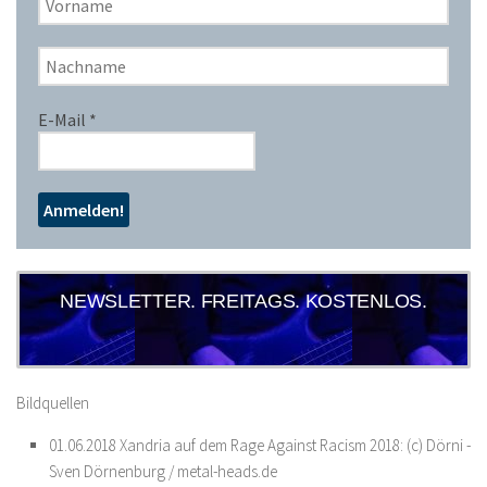
E-Mail
*
NEWSLETTER. FREITAGS. KOSTENLOS.
Bildquellen
01.06.2018 Xandria auf dem Rage Against Racism 2018: (c) Dörni -
Sven Dörnenburg / metal-heads.de