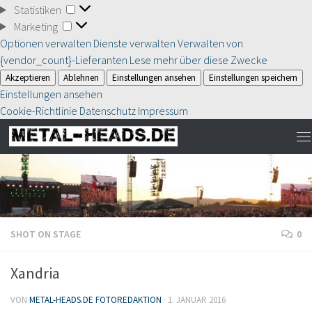
Statistiken
Statistiken
Marketing
Marketing
Optionen verwalten
Dienste verwalten
Verwalten von
{vendor_count}-Lieferanten
Lese mehr über diese Zwecke
Akzeptieren
Ablehnen
Einstellungen ansehen
Einstellungen speichern
Einstellungen ansehen
Cookie-Richtlinie
Datenschutz
Impressum
SHOT ON STAGE
0
Xandria
VON
METAL-HEADS.DE FOTOREDAKTION
·
1. JANUAR 2016