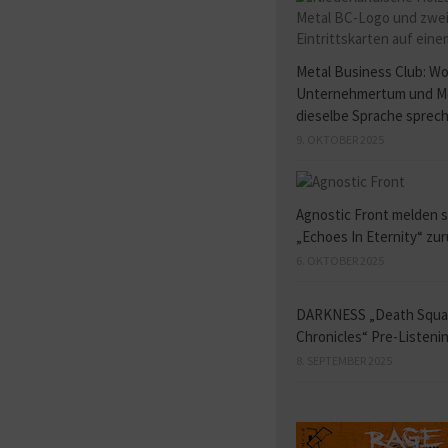
Metal Business Club: W
Unternehmertum und M
dieselbe Sprache sprec
9. OKTOBER 2025
Agnostic Front melden s
„Echoes In Eternity“ zu
6. OKTOBER 2025
DARKNESS „Death Squ
Chronicles“ Pre-Listeni
8. SEPTEMBER 2025