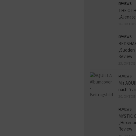
REVIEWS
THE OT
„Alienat
26. OKTOB
REVIEWS
REDSHA
„Sudden 
Review
23. OKTOB
REVIEWS
Mit AQUI
nach Yva
20. OKTOB
REVIEWS
MYSTIC 
„Hexenbr
Review
19. OKTOB