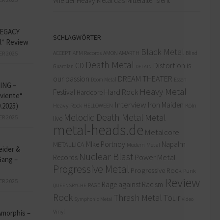
Wie der Heavy Metal das Mittelalter sieht
EGACY
SCHLAGWÖRTER
l“ Review
Black Metal
ACCEPT
AFM Records
AMON AMARTH
ER 2025
Blind
Death Metal
Distortion is
CD
Guardian
DELAIN
our passion
DREAM THEATER
Doom Metal
Essen
ING –
Heavy Metal
Hard Rock
Festival
Hardcore
iviente“
Interview
Iron Maiden
9.2025)
Heavy Rock
Köln
HELLOWEEN
Melodic Death Metal
Metal
ER 2025
live
metal-heads.de
Metalcore
MIke Portnoy
Napalm
METALLICA
Modern Metal
eider &
Nuclear Blast
Power Metal
Records
Gang –
Progressive Metal
Progressive Rock
Punk
Review
ER 2025
Rage against Racism
RAGE
QUEENSRYCHE
Rock
Thrash Metal
Tour
Symphonic Metal
Video
Vinyl
Amorphis –