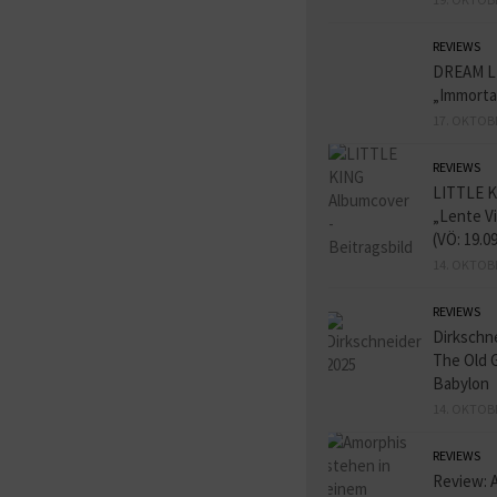
REVIEWS
DREAM L
„Immorta
17. OKTOB
REVIEWS
LITTLE K
„Lente V
(VÖ: 19.0
14. OKTOB
REVIEWS
Dirkschn
The Old 
Babylon
14. OKTOB
REVIEWS
Review: 