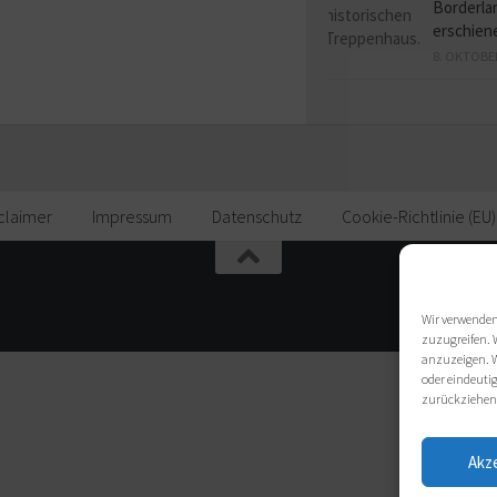
Borderlan
erschien
8. OKTOBE
claimer
Impressum
Datenschutz
Cookie-Richtlinie (EU)
Wir verwenden
zuzugreifen. 
anzuzeigen. W
oder eindeutig
zurückziehen
Akz