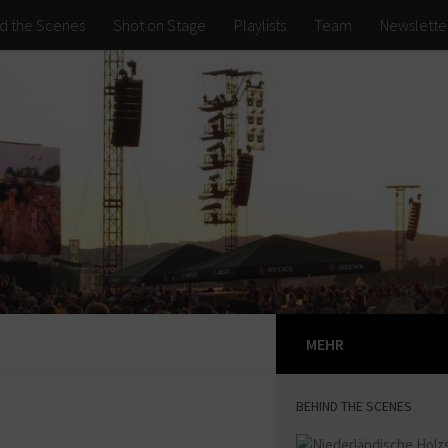
d the Scenes
Shot on Stage
Playlists
Team
Newslette
MEHR
BEHIND THE SCENES