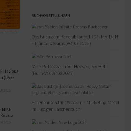
BUCHVORSTELLUNGEN
sm Festivals
Das Buch zum Bandjubiläum: IRON MAIDEN
– Infinite Dreams (VÖ: 07.10.25)
Mille Petrozza – Your Heaven, My Hell
LL: Opus
(Buch-VÖ: 28.08.2025)
m (Live-
ER 2025
Entenhausen trifft Wacken – Marketing-Metal
im Lustigen Taschenbuch
F MIKE
 Review
ER 2025