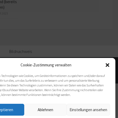
d (bereits
en)
R 2025
Bildnachweis
Cookie-Zustimmung verwalten
 Technologien wie Cookies, um Geräteinformationen zu speichern und/oder darauf
Wir tun dies, um das Surferlebnis zu verbessern und um personalisierte Werbung
enn Sie diesen Technologien zustimmen, können wir Daten wie das Surfverhalten
e IDs auf dieser Website verarbeiten. Wenn Sie Ihre Zustimmung nicht erteilen oder
, können bestimmte Funktionen beeinträchtigt werden.
eptieren
Ablehnen
Einstellungen ansehen