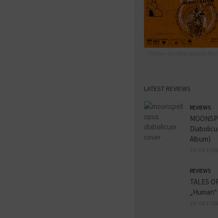
Partner des Rage against Raci
LATEST REVIEWS
REVIEWS
MOONSPE
Diabolicu
Album)
29. OKTOB
REVIEWS
TALES O
„Human“
28. OKTOB