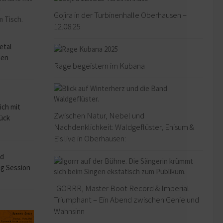
Gojira in der Turbinenhalle Oberhausen –
12.08.25
o
etal
hen
Rage begeistern im Kubana
ich mit
Zwischen Natur, Nebel und
rück
Nachdenklichkeit: Waldgeflüster, Enisum &
Eïs live in Oberhausen:
ad
ng Session
IGORRR, Master Boot Record & Imperial
Triumphant – Ein Abend zwischen Genie und
Wahnsinn