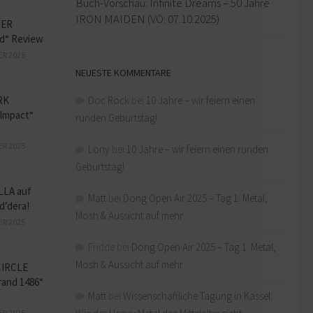
Buch-Vorschau: Infinite Dreams – 50 Jahre
IRON MAIDEN (VÖ: 07.10.2025)
HER
ed“ Review
ER 2025
NEUESTE KOMMENTARE
RK
Doc Rock
bei
10 Jahre – wir feiern einen
Impact“
runden Geburtstag!
ER 2025
Lony
bei
10 Jahre – wir feiern einen runden
Geburtstag!
LLA auf
Matt
bei
Dong Open Air 2025 – Tag 1: Metal,
d’dera!
Mosh & Aussicht auf mehr
ER 2025
Fridde
bei
Dong Open Air 2025 – Tag 1: Metal,
Mosh & Aussicht auf mehr
CIRCLE
and 1486“
Matt
bei
Wissenschaftliche Tagung in Kassel:
ER 2025