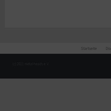
Startseite
Dis
(c) 2021 metal-heads e. V.