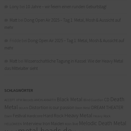
Lony
bei
10 Jahre – wir feiern einen runden Geburtstag!
Matt
bei
Dong Open Air 2025 – Tag 1: Metal, Mosh & Aussicht auf
mehr
Fridde
bei
Dong Open Air 2025 – Tag 1: Metal, Mosh & Aussicht auf
mehr
Matt
bei
Wissenschaftliche Tagung in Kassel: Wie der Heavy Metal
das Mittelalter sieht
SCHLAGWÖRTER
Death
Black Metal
CD
ACCEPT
AFM Records
AMON AMARTH
Blind Guardian
Metal
Distortion is our passion
DREAM THEATER
Doom Metal
DELAIN
Heavy Metal
Hard Rock
Festival
Hardcore
Heavy Rock
Essen
Melodic Death Metal
Interview
Iron Maiden
live
Köln
HELLOWEEN
metal-heads.de