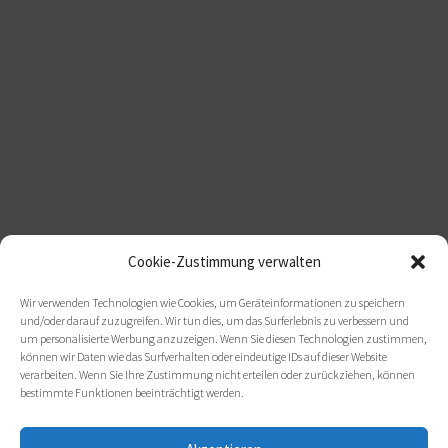
Cookie-Zustimmung verwalten
Wir verwenden Technologien wie Cookies, um Geräteinformationen zu speichern
und/oder darauf zuzugreifen. Wir tun dies, um das Surferlebnis zu verbessern und
um personalisierte Werbung anzuzeigen. Wenn Sie diesen Technologien zustimmen,
können wir Daten wie das Surfverhalten oder eindeutige IDs auf dieser Website
verarbeiten. Wenn Sie Ihre Zustimmung nicht erteilen oder zurückziehen, können
bestimmte Funktionen beeinträchtigt werden.