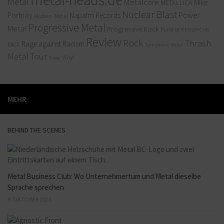
Metal
Metalcore
MIke
METALLICA
Nuclear Blast
Power
Portnoy
Napalm Records
Modern Metal
Progressive Metal
Metal
Progressive Rock
Punk
QUEENSRYCHE
Review
Rock
Thrash
Rage against Racism
RAGE
Symphonic Metal
Metal
Tour
Vinyl
Video
MEHR
BEHIND THE SCENES
Metal Business Club: Wo Unternehmertum und Metal dieselbe
Sprache sprechen
9. OKTOBER 2025