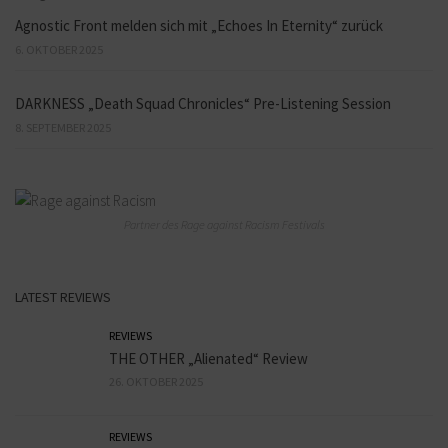
Agnostic Front melden sich mit „Echoes In Eternity“ zurück
6. OKTOBER 2025
DARKNESS „Death Squad Chronicles“ Pre-Listening Session
8. SEPTEMBER 2025
Partner des Rage against Racism Festivals
LATEST REVIEWS
REVIEWS
THE OTHER „Alienated“ Review
26. OKTOBER 2025
REVIEWS