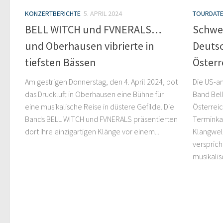
KONZERTBERICHTE
5. APRIL 2024
TOURDAT
BELL WITCH und FVNERALS…
Schwer
und Oberhausen vibrierte in
Deuts
tiefsten Bässen
Österr
Am gestrigen Donnerstag, den 4. April 2024, bot
Die US-a
das Druckluft in Oberhausen eine Bühne für
Band Bel
eine musikalische Reise in düstere Gefilde. Die
Österrei
Bands BELL WITCH und FVNERALS präsentierten
Terminkal
dort ihre einzigartigen Klänge vor einem...
Klangwel
versprich
musikalis