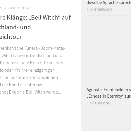
dieselbe Sprache sprec
ES
26. MÄRZ 2024
9. OKTOBER 2025
e Klänge: „Bell Witch“ auf
chland- und
eichtour
merikanische Funeral-Doom-Metal-
l Witch haben in Deutschland und
ch noch ein paar Konzerte auf dem
ender. Mit ihrer einzigartigen
t und düsteren Kompositionen
t die Band ein intensives
Agnostic Front melden s
ches Erlebnis. Bell Witch wurde...
„Echoes In Eternity“ zu
6. OKTOBER 2025