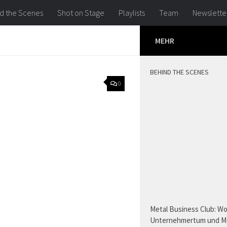
d the Scenes
Shot on Stage
Playlists
Team
Newslette
MEHR
BEHIND THE SCENES
0
Metal Business Club: W
Unternehmertum und M