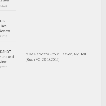
Review
R 2025
DIR
 Des
Review
R 2025
ADSHOT
Mille Petrozza – Your Heaven, My Hell
r und Assi
(Buch-VÖ: 28.08.2025)
view
R 2025