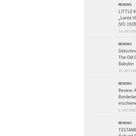
REVIEWS
LITTLE K
„Lente V
(VÖ: 19.0
14. OKTOB
REVIEWS
Dirkschn
The Old 
Babylon
14. OKTOB
REVIEWS
Review: 
Borderlan
erschien
8. OKTOBE
REVIEWS
TESTAME