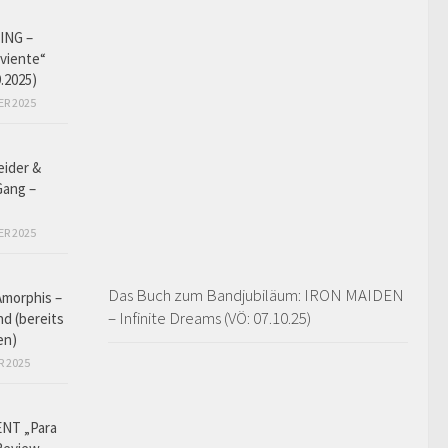
ING –
iviente“
9.2025)
ER 2025
eider &
Gang –
ER 2025
Das Buch zum Bandjubiläum: IRON MAIDEN
Amorphis –
– Infinite Dreams (VÖ: 07.10.25)
d (bereits
en)
R 2025
NT „Para