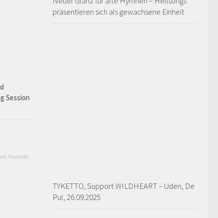
Neuer Glanz für alte Hymnen – Hellsongs
präsentieren sich als gewachsene Einheit
ad
ng Session
sm Festivals
TYKETTO, Support WILDHEART – Uden, De
Pul, 26.09.2025