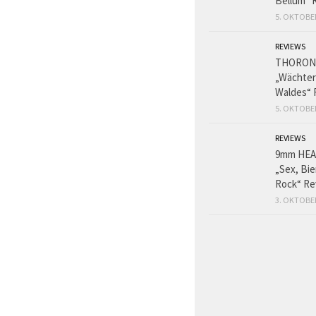
Bellum“ 
5. OKTOBE
REVIEWS
THORON
„Wächter
Waldes“ 
5. OKTOBE
REVIEWS
9mm HE
„Sex, Bie
Rock“ Re
3. OKTOBE