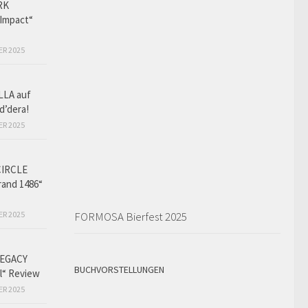
RK
Impact“
ER 2025
LLA auf
d’dera!
ER 2025
CIRCLE
and 1486“
ER 2025
FORMOSA Bierfest 2025
EGACY
BUCHVORSTELLUNGEN
l“ Review
ER 2025