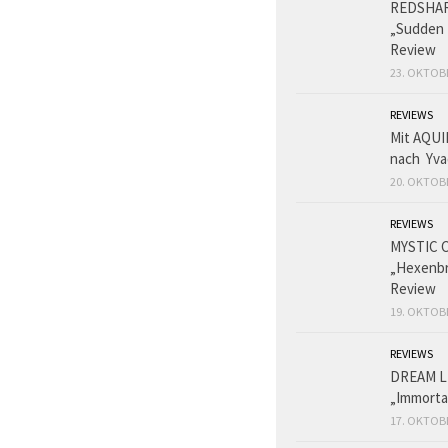
REDSHA
„Sudden 
Review
23. OKTOB
REVIEWS
Mit AQUI
nach Yva
20. OKTOB
REVIEWS
MYSTIC 
„Hexenbr
Review
19. OKTOB
REVIEWS
DREAM L
„Immorta
17. OKTOB