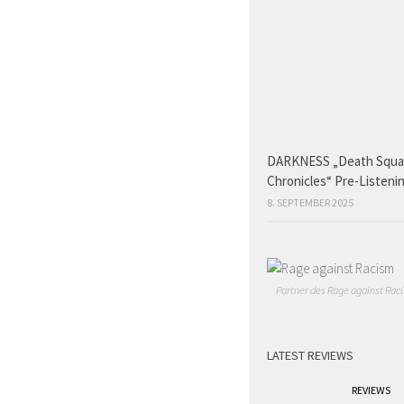
DARKNESS „Death Squ
Chronicles“ Pre-Listeni
8. SEPTEMBER 2025
Partner des Rage against Raci
LATEST REVIEWS
REVIEWS