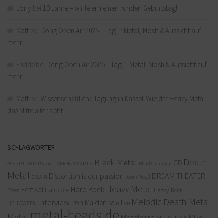
Lony
bei
10 Jahre – wir feiern einen runden Geburtstag!
Matt
bei
Dong Open Air 2025 – Tag 1: Metal, Mosh & Aussicht auf
mehr
Fridde
bei
Dong Open Air 2025 – Tag 1: Metal, Mosh & Aussicht auf
mehr
Matt
bei
Wissenschaftliche Tagung in Kassel: Wie der Heavy Metal
das Mittelalter sieht
SCHLAGWÖRTER
Death
Black Metal
CD
ACCEPT
AFM Records
AMON AMARTH
Blind Guardian
Metal
Distortion is our passion
DREAM THEATER
Doom Metal
DELAIN
Heavy Metal
Hard Rock
Festival
Hardcore
Heavy Rock
Essen
Melodic Death Metal
Interview
Iron Maiden
live
Köln
HELLOWEEN
metal-heads.de
Metal
Metalcore
MIke
METALLICA