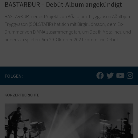
BASTARÐUR – Debüt-Album angekündigt
BASTARÐUR: neues Projekt von Aðalbjörn Tryggvason Aðalbjörn
Tryggvason (SÓLSTAFIR) hat sich mit Birgir Jónsson, dem Ex-
Drummer von DIMMA zusammengetan, um Death Metal neu und
anders zu spielen. Am 29. Oktober 2021 kommt ihr Debüt...
FOLGEN:
KONZERTBERICHTE