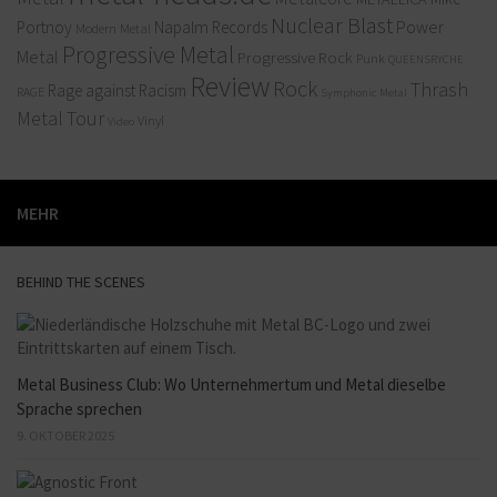
Nuclear Blast
Power
Portnoy
Napalm Records
Modern Metal
Progressive Metal
Metal
Progressive Rock
Punk
QUEENSRYCHE
Review
Rock
Thrash
Rage against Racism
RAGE
Symphonic Metal
Metal
Tour
Vinyl
Video
MEHR
BEHIND THE SCENES
Metal Business Club: Wo Unternehmertum und Metal dieselbe
Sprache sprechen
9. OKTOBER 2025