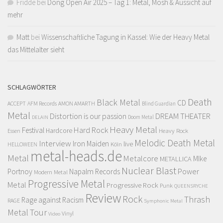
Fridde
bei
Dong Open Air 2025 – Tag 1: Metal, Mosh & Aussicht auf
mehr
Matt
bei
Wissenschaftliche Tagung in Kassel: Wie der Heavy Metal
das Mittelalter sieht
SCHLAGWÖRTER
Death
Black Metal
CD
ACCEPT
AFM Records
AMON AMARTH
Blind Guardian
Metal
Distortion is our passion
DREAM THEATER
Doom Metal
DELAIN
Heavy Metal
Hard Rock
Festival
Hardcore
Heavy Rock
Essen
Melodic Death Metal
Interview
Iron Maiden
live
Köln
HELLOWEEN
metal-heads.de
Metal
Metalcore
MIke
METALLICA
Nuclear Blast
Power
Portnoy
Napalm Records
Modern Metal
Progressive Metal
Metal
Progressive Rock
Punk
QUEENSRYCHE
Review
Rock
Thrash
Rage against Racism
RAGE
Symphonic Metal
Metal
Tour
Vinyl
Video