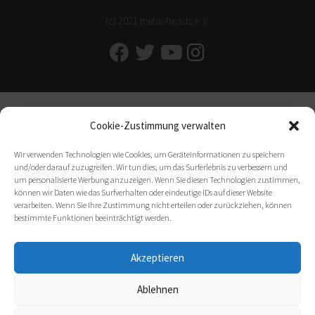
(c) 2021 metal-heads e. V.
Cookie-Zustimmung verwalten
Wir verwenden Technologien wie Cookies, um Geräteinformationen zu speichern
und/oder darauf zuzugreifen. Wir tun dies, um das Surferlebnis zu verbessern und
um personalisierte Werbung anzuzeigen. Wenn Sie diesen Technologien zustimmen,
können wir Daten wie das Surfverhalten oder eindeutige IDs auf dieser Website
verarbeiten. Wenn Sie Ihre Zustimmung nicht erteilen oder zurückziehen, können
bestimmte Funktionen beeinträchtigt werden.
Akzeptieren
Ablehnen