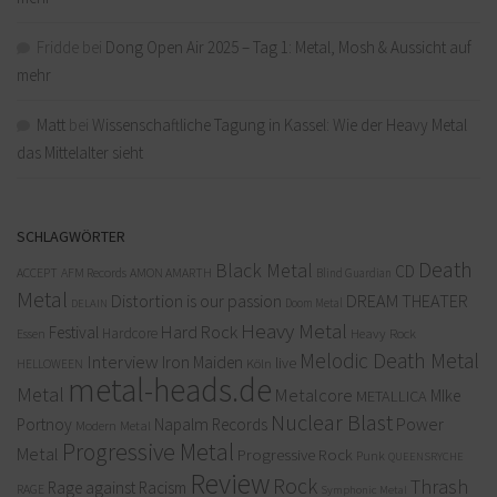
Fridde
bei
Dong Open Air 2025 – Tag 1: Metal, Mosh & Aussicht auf
mehr
Matt
bei
Wissenschaftliche Tagung in Kassel: Wie der Heavy Metal
das Mittelalter sieht
SCHLAGWÖRTER
Death
Black Metal
CD
ACCEPT
AFM Records
AMON AMARTH
Blind Guardian
Metal
Distortion is our passion
DREAM THEATER
Doom Metal
DELAIN
Heavy Metal
Hard Rock
Festival
Hardcore
Heavy Rock
Essen
Melodic Death Metal
Interview
Iron Maiden
live
Köln
HELLOWEEN
metal-heads.de
Metal
Metalcore
MIke
METALLICA
Nuclear Blast
Power
Portnoy
Napalm Records
Modern Metal
Progressive Metal
Metal
Progressive Rock
Punk
QUEENSRYCHE
Review
Rock
Thrash
Rage against Racism
RAGE
Symphonic Metal