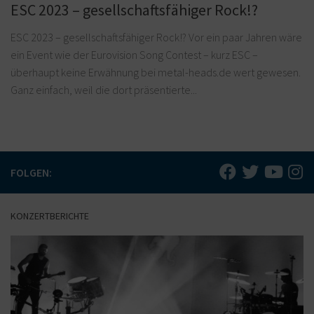
ESC 2023 – gesellschaftsfähiger Rock!?
ESC 2023 – gesellschaftsfähiger Rock!? Vor ein paar Jahren wäre
ein Event wie der Eurovision Song Contest – kurz ESC –
überhaupt keine Erwähnung bei metal-heads.de wert gewesen.
Ganz einfach, weil die dort präsentierte...
FOLGEN:
KONZERTBERICHTE