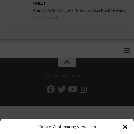
REVIEWS
9mm HEADSHOT „Sex, Bier und Assi Rock“ Review
3. OKTOBER 2025
(c) 2021 metal-heads e. V.
Cookie-Zustimmung verwalten