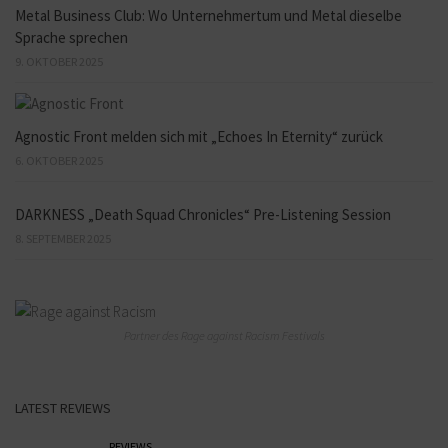
Metal Business Club: Wo Unternehmertum und Metal dieselbe
Sprache sprechen
9. OKTOBER 2025
Agnostic Front melden sich mit „Echoes In Eternity“ zurück
6. OKTOBER 2025
DARKNESS „Death Squad Chronicles“ Pre-Listening Session
8. SEPTEMBER 2025
Partner des Rage against Racism Festivals
LATEST REVIEWS
REVIEWS