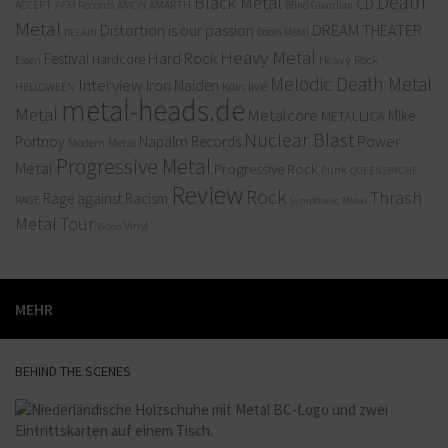
Death
Black Metal
CD
ACCEPT
AFM Records
AMON AMARTH
Blind Guardian
Metal
Distortion is our passion
DREAM THEATER
Doom Metal
DELAIN
Heavy Metal
Hard Rock
Festival
Hardcore
Heavy Rock
Essen
Melodic Death Metal
Interview
Iron Maiden
live
Köln
HELLOWEEN
metal-heads.de
Metal
Metalcore
MIke
METALLICA
Nuclear Blast
Power
Portnoy
Napalm Records
Modern Metal
Progressive Metal
Metal
Progressive Rock
Punk
QUEENSRYCHE
Review
Rock
Thrash
Rage against Racism
RAGE
Symphonic Metal
Metal
Tour
Vinyl
Video
MEHR
BEHIND THE SCENES