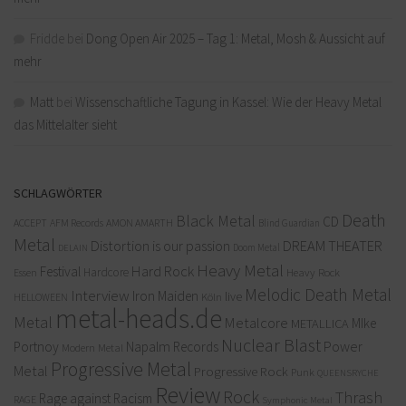
Fridde
bei
Dong Open Air 2025 – Tag 1: Metal, Mosh & Aussicht auf
mehr
Matt
bei
Wissenschaftliche Tagung in Kassel: Wie der Heavy Metal
das Mittelalter sieht
SCHLAGWÖRTER
Death
Black Metal
CD
ACCEPT
AFM Records
AMON AMARTH
Blind Guardian
Metal
Distortion is our passion
DREAM THEATER
Doom Metal
DELAIN
Heavy Metal
Hard Rock
Festival
Hardcore
Heavy Rock
Essen
Melodic Death Metal
Interview
Iron Maiden
live
Köln
HELLOWEEN
metal-heads.de
Metal
Metalcore
MIke
METALLICA
Nuclear Blast
Power
Portnoy
Napalm Records
Modern Metal
Progressive Metal
Metal
Progressive Rock
Punk
QUEENSRYCHE
Review
Rock
Thrash
Rage against Racism
RAGE
Symphonic Metal