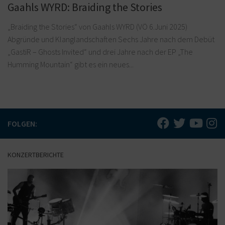
Gaahls WYRD: Braiding the Stories
„Braiding the Stories“ von Gaahls WYRD (VÖ 6.Juni 2025)
Abgründe und Klanglandschaften Sechs Jahre nach dem Debüt
„GastiR – Ghosts Invited“ und drei Jahre nach der EP „The
Humming Mountain“ gibt es ein neues...
FOLGEN:
KONZERTBERICHTE