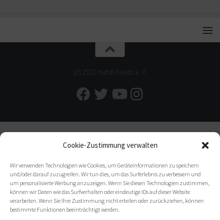
(c) 2021 metal-heads e. V.
Cookie-Zustimmung verwalten
Wir verwenden Technologien wie Cookies, um Geräteinformationen zu speichern
und/oder darauf zuzugreifen. Wir tun dies, um das Surferlebnis zu verbessern und
um personalisierte Werbung anzuzeigen. Wenn Sie diesen Technologien zustimmen,
können wir Daten wie das Surfverhalten oder eindeutige IDs auf dieser Website
verarbeiten. Wenn Sie Ihre Zustimmung nicht erteilen oder zurückziehen, können
bestimmte Funktionen beeinträchtigt werden.