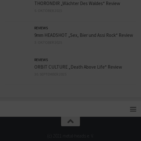
THORONDIR „Wächter Des Waldes“ Review
5. OKTOBER 2025
REVIEWS
9mm HEADSHOT „Sex, Bier und Assi Rock“ Review
3. OKTOBER 2025
REVIEWS
ORBIT CULTURE „Death Above Life“ Review
30. SEPTEMBER 2025
(c) 2021 metal-heads e. V.