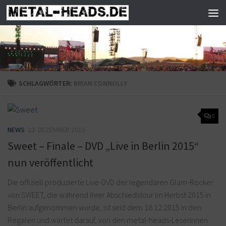
Zum Inhalt springen
SCHLAGWÖRTER:
BRIAN CONNOLLY
0
NEWS
23. DEZEMBER 2015
Sweet – Finale – DVD „Live in Berlin 2015“
nun veröffentlicht
Die offiziell produzierte Live-DVD der legendären Glam-Rocker
von SWEET, die während ihrer Abschiedstour im Herbst 2015 in
Berlin aufgenommen wurde, ist seid dem 18.12.2015 in den
Regalen und wartet darauf, von den metal-heads-Leserinnen