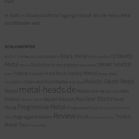
mehr
Matt
bei
Wissenschaftliche Tagung in Kassel: Wie der Heavy Metal
das Mittelalter sieht
SCHLAGWÖRTER
Death
Black Metal
CD
ACCEPT
AFM Records
AMON AMARTH
Blind Guardian
Metal
Distortion is our passion
DREAM THEATER
Doom Metal
DELAIN
Heavy Metal
Hard Rock
Festival
Hardcore
Heavy Rock
Essen
Melodic Death Metal
Interview
Iron Maiden
live
Köln
HELLOWEEN
metal-heads.de
Metal
Metalcore
MIke
METALLICA
Nuclear Blast
Power
Portnoy
Napalm Records
Modern Metal
Progressive Metal
Metal
Progressive Rock
Punk
QUEENSRYCHE
Review
Rock
Thrash
Rage against Racism
RAGE
Symphonic Metal
Metal
Tour
Vinyl
Video