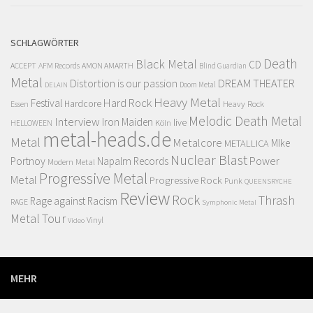
SCHLAGWÖRTER
Death
Black Metal
CD
ACCEPT
AFM Records
AMON AMARTH
Blind Guardian
Metal
Distortion is our passion
DREAM THEATER
Doom Metal
DELAIN
Heavy Metal
Hard Rock
Festival
Hardcore
Heavy Rock
Essen
Melodic Death Metal
Interview
Iron Maiden
live
Köln
HELLOWEEN
metal-heads.de
Metal
Metalcore
MIke
METALLICA
Nuclear Blast
Power
Portnoy
Napalm Records
Modern Metal
Progressive Metal
Metal
Progressive Rock
Punk
QUEENSRYCHE
Review
Rock
Thrash
Rage against Racism
RAGE
Symphonic Metal
Metal
Tour
Vinyl
Video
MEHR