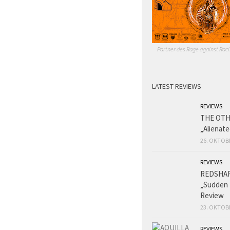
Partner des Rage against Raci
LATEST REVIEWS
REVIEWS
THE OT
„Alienat
26. OKTOB
REVIEWS
REDSHA
„Sudden 
Review
23. OKTOB
REVIEWS