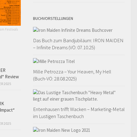
BUCHVORSTELLUNGEN
sm Festivals
Das Buch zum Bandjubiläum: IRON MAIDEN
– Infinite Dreams (VÖ: 07.10.25)
HER
Mille Petrozza – Your Heaven, My Hell
ed“ Review
(Buch-VÖ: 28.08.2025)
ER 2025
RK
Entenhausen trifft Wacken – Marketing-Metal
Impact“
im Lustigen Taschenbuch
ER 2025