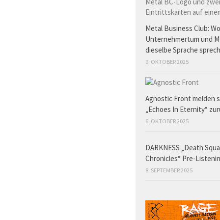
Metal Business Club: W
Unternehmertum und M
dieselbe Sprache sprec
9. OKTOBER 2025
Agnostic Front melden s
„Echoes In Eternity“ zu
6. OKTOBER 2025
DARKNESS „Death Squ
Chronicles“ Pre-Listeni
8. SEPTEMBER 2025