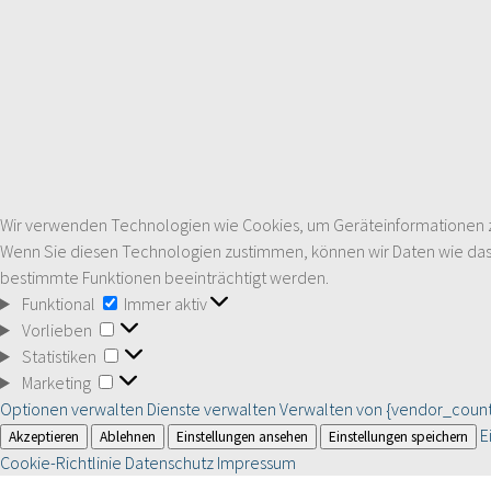
Wir verwenden Technologien wie Cookies, um Geräteinformationen zu 
Wenn Sie diesen Technologien zustimmen, können wir Daten wie das S
bestimmte Funktionen beeinträchtigt werden.
Funktional
Funktional
Immer aktiv
Vorlieben
Vorlieben
Statistiken
Statistiken
Marketing
Marketing
Optionen verwalten
Dienste verwalten
Verwalten von {vendor_count
E
Akzeptieren
Ablehnen
Einstellungen ansehen
Einstellungen speichern
Cookie-Richtlinie
Datenschutz
Impressum