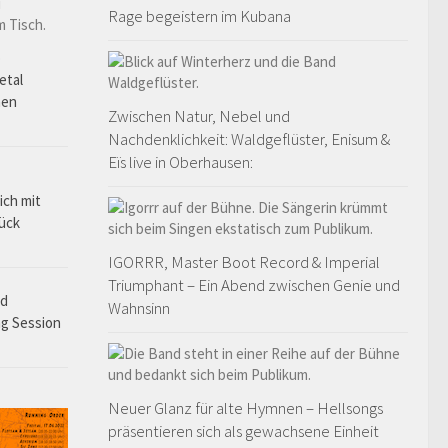
Rage begeistern im Kubana
o
etal
hen
Zwischen Natur, Nebel und
Nachdenklichkeit: Waldgeflüster, Enisum &
Eïs live in Oberhausen:
ich mit
rück
IGORRR, Master Boot Record & Imperial
Triumphant – Ein Abend zwischen Genie und
ad
Wahnsinn
ng Session
Neuer Glanz für alte Hymnen – Hellsongs
präsentieren sich als gewachsene Einheit