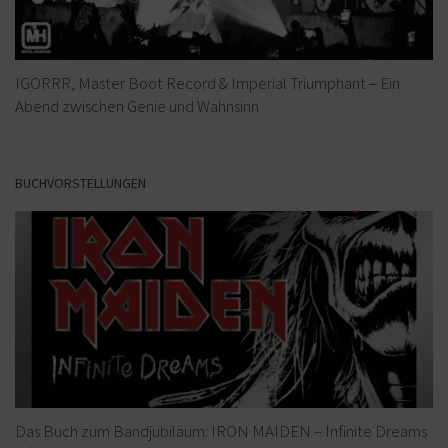
IGORRR, Master Boot Record & Imperial Triumphant – Ein
Abend zwischen Genie und Wahnsinn
BUCHVORSTELLUNGEN
Das Buch zum Bandjubiläum: IRON MAIDEN – Infinite Dreams