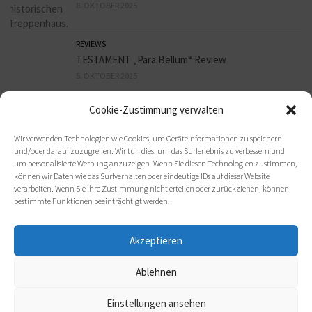
8. OKTOBER 2025
REVIEWS
TESTAMENT „Para Bellum“ Review
5. OKTOBER 2025
Cookie-Zustimmung verwalten
REVIEWS
THORONDIR „Wächter Des Waldes“ Review
Wir verwenden Technologien wie Cookies, um Geräteinformationen zu speichern
5. OKTOBER 2025
und/oder darauf zuzugreifen. Wir tun dies, um das Surferlebnis zu verbessern und
um personalisierte Werbung anzuzeigen. Wenn Sie diesen Technologien zustimmen,
können wir Daten wie das Surfverhalten oder eindeutige IDs auf dieser Website
verarbeiten. Wenn Sie Ihre Zustimmung nicht erteilen oder zurückziehen, können
bestimmte Funktionen beeinträchtigt werden.
Akzeptieren
Ablehnen
(c) 2021 metal-heads e. V.
Einstellungen ansehen