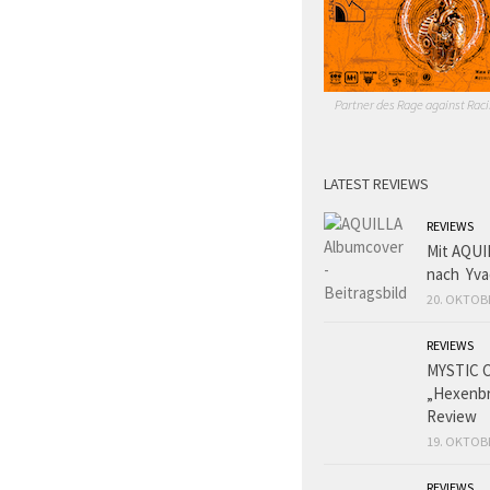
Partner des Rage against Raci
LATEST REVIEWS
REVIEWS
Mit AQUI
nach Yva
20. OKTOB
REVIEWS
MYSTIC 
„Hexenbr
Review
19. OKTOB
REVIEWS