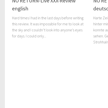
NO RETURN-Live XXX-Review
NO RE
english
deuts
Hard times I had in the last days before writing
Harte Zei
this review. It was impossible for me to look at
hinter mi
the sky and I couldn’t look into anyone’s eyes
konnte a
for days. I could only...
sehen. G
Strohhalm