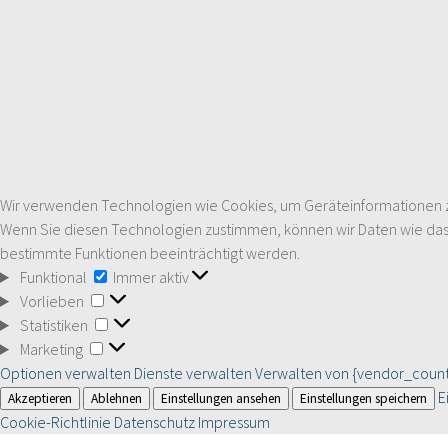
Wir verwenden Technologien wie Cookies, um Geräteinformationen zu 
Wenn Sie diesen Technologien zustimmen, können wir Daten wie das S
bestimmte Funktionen beeinträchtigt werden.
Funktional
Funktional
Immer aktiv
Vorlieben
Vorlieben
Statistiken
Statistiken
Marketing
Marketing
Optionen verwalten
Dienste verwalten
Verwalten von {vendor_count
E
Akzeptieren
Ablehnen
Einstellungen ansehen
Einstellungen speichern
Cookie-Richtlinie
Datenschutz
Impressum