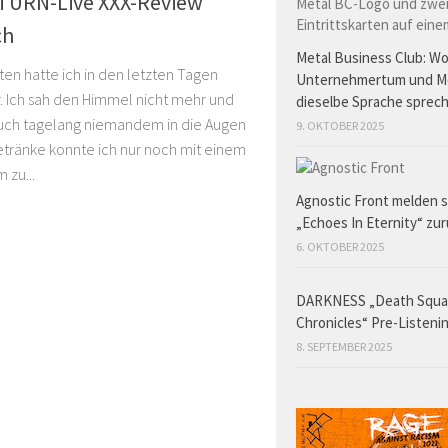
TURN-Live XXX-Review
ch
Metal Business Club: W
ten hatte ich in den letzten Tagen
Unternehmertum und M
r. Ich sah den Himmel nicht mehr und
dieselbe Sprache sprec
uch tagelang niemandem in die Augen
9. OKTOBER 2025
etränke konnte ich nur noch mit einem
 zu...
Agnostic Front melden s
„Echoes In Eternity“ zu
6. OKTOBER 2025
DARKNESS „Death Squ
Chronicles“ Pre-Listeni
8. SEPTEMBER 2025