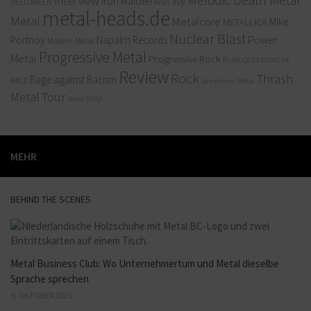
Interview
Iron Maiden
live
Köln
HELLOWEEN
metal-heads.de
Metal
Metalcore
MIke
METALLICA
Nuclear Blast
Power
Portnoy
Napalm Records
Modern Metal
Progressive Metal
Metal
Progressive Rock
Punk
QUEENSRYCHE
Review
Rock
Thrash
Rage against Racism
RAGE
Symphonic Metal
Metal
Tour
Vinyl
Video
MEHR
BEHIND THE SCENES
Metal Business Club: Wo Unternehmertum und Metal dieselbe
Sprache sprechen
9. OKTOBER 2025