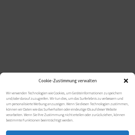
Cookie-Zustimmung verwalten
Wir verwenden Technologien wie Cookies, um Geräteinformationen zu speichern
und/oder darauf zuzugreifen. Wir tun dies, um das Surferlebnis zu verbessern und
um personalisierte Werbung anzuzeigen. Wenn Sie diesen Technologien zustimmen,
können wir Daten wie das Surfverhalten oder eindeutige IDs auf dieser Website
verarbeiten. Wenn Sie Ihre Zustimmung nicht erteilen oder zurückziehen, können
bestimmte Funktionen beeinträchtigt werden.