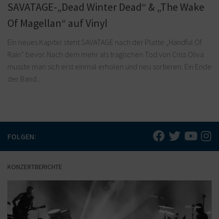
SAVATAGE-„Dead Winter Dead“ & „The Wake
Of Magellan“ auf Vinyl
Ein neues Kapitel steht SAVATAGE nach der Platte „Handful Of
Rain“ bevor. Nach dem mehr als tragischen Tod von Criss Oliva
musste man sich erst einmal erholen und neu sortieren. Ein Ende
der Band...
FOLGEN:
KONZERTBERICHTE