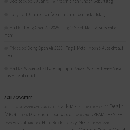
Doc Rock
bei
10 Jahre – wir feiern einen runden Geburtstag!
Lony
bei
10 Jahre – wir feiern einen runden Geburtstag!
Matt
bei
Dong Open Air 2025 – Tag 1: Metal, Mosh & Aussicht auf
mehr
Fridde
bei
Dong Open Air 2025 – Tag 1: Metal, Mosh & Aussicht auf
mehr
Matt
bei
Wissenschaftliche Tagung in Kassel: Wie der Heavy Metal
das Mittelalter sieht
SCHLAGWÖRTER
Death
Black Metal
CD
ACCEPT
AFM Records
AMON AMARTH
Blind Guardian
Metal
Distortion is our passion
DREAM THEATER
Doom Metal
DELAIN
Heavy Metal
Hard Rock
Festival
Hardcore
Heavy Rock
Essen
Melodic Death Metal