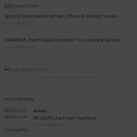
Agnostic Front melden sich mit „Echoes In Eternity“ zurück
6. OKTOBER 2025
DARKNESS „Death Squad Chronicles“ Pre-Listening Session
8. SEPTEMBER 2025
Partner des Rage against Racism Festivals
LATEST REVIEWS
REVIEWS
Mit AQUILLA auf nach Yvad’dera!
20. OKTOBER 2025