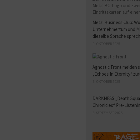
Metal Business Club: W
Unternehmertum und M
dieselbe Sprache sprec
9. OKTOBER 2025
Agnostic Front melden s
„Echoes In Eternity“ zu
6. OKTOBER 2025
DARKNESS „Death Squ
Chronicles“ Pre-Listeni
8. SEPTEMBER 2025