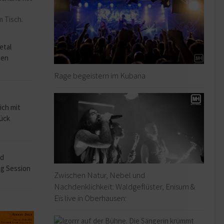
o
etal
hen
Rage begeistern im Kubana
ich mit
rück
ad
ng Session
Zwischen Natur, Nebel und
Nachdenklichkeit: Waldgeflüster, Enisum &
Eïs live in Oberhausen: