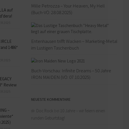
Mille Petrozza – Your Heaven, My Hell
LLA auf
(Buch-VÖ: 28.08.2025)
d’dera!
ER 2025
Entenhausen trifft Wacken – Marketing-Metal
CIRCLE
im Lustigen Taschenbuch
and 1486“
ER 2025
Buch-Vorschau: Infinite Dreams – 50 Jahre
IRON MAIDEN (VÖ: 07.10.2025)
EGACY
l“ Review
ER 2025
NEUESTE KOMMENTARE
ING –
Doc Rock
bei
10 Jahre – wir feiern einen
iviente“
runden Geburtstag!
9.2025)
ER 2025