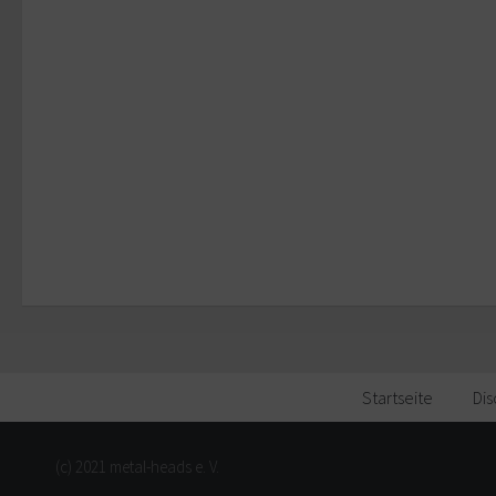
Startseite
Dis
(c) 2021 metal-heads e. V.