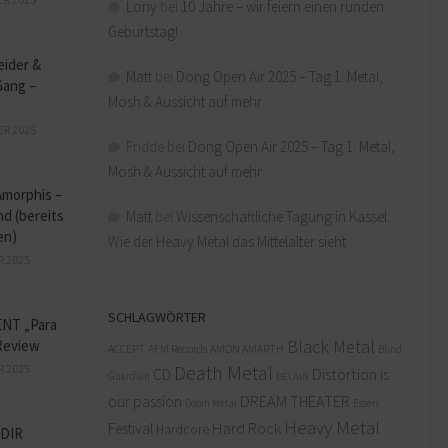
Lony
bei
10 Jahre – wir feiern einen runden
Geburtstag!
eider &
Matt
bei
Dong Open Air 2025 – Tag 1: Metal,
Gang –
Mosh & Aussicht auf mehr
ER 2025
Fridde
bei
Dong Open Air 2025 – Tag 1: Metal,
Mosh & Aussicht auf mehr
Amorphis –
d (bereits
Matt
bei
Wissenschaftliche Tagung in Kassel:
en)
Wie der Heavy Metal das Mittelalter sieht
R 2025
SCHLAGWÖRTER
NT „Para
Black Metal
Review
ACCEPT
AFM Records
AMON AMARTH
Blind
Death Metal
R 2025
Distortion is
CD
Guardian
DELAIN
our passion
DREAM THEATER
Doom Metal
Essen
Heavy Metal
Hard Rock
Festival
Hardcore
DIR