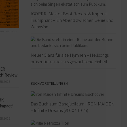
IGORRR, Master Boot Record & Imperial
Triumphant – Ein Abend zwischen Genie und
Wahnsinn
sm Festivals
Neuer Glanz für alte Hymnen – Hellsongs
präsentieren sich als gewachsene Einheit
HER
ed“ Review
ER 2025
BUCHVORSTELLUNGEN
RK
Das Buch zum Bandjubiläum: IRON MAIDEN
Impact“
– Infinite Dreams (VÖ: 07.10.25)
ER 2025