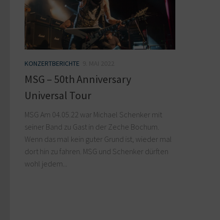
KONZERTBERICHTE
9. MAI 2022
MSG – 50th Anniversary
Universal Tour
MSG Am 04.05.22 war Michael Schenker mit
seiner Band zu Gast in der Zeche Bochum.
Wenn das mal kein guter Grund ist, wieder mal
dort hin zu fahren. MSG und Schenker dürften
wohl jedem...