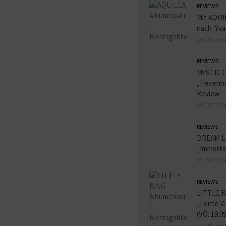
REVIEWS
Mit AQUI
nach Yva
20. OKTOB
REVIEWS
MYSTIC 
„Hexenbr
Review
19. OKTOB
REVIEWS
DREAM L
„Immorta
17. OKTOB
REVIEWS
LITTLE K
„Lente V
(VÖ: 19.0
14. OKTOB