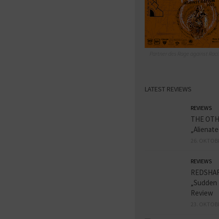
Partner des Rage against Raci
LATEST REVIEWS
REVIEWS
THE OT
„Alienat
26. OKTOB
REVIEWS
REDSHA
„Sudden 
Review
23. OKTOB