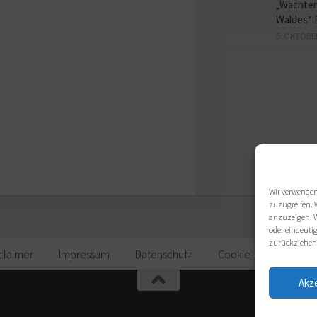
„Wächter
Waldes“ 
5. OKTOBE
Wir verwenden
zuzugreifen. 
anzuzeigen. W
oder eindeutig
zurückziehen
claimer
Impressum
Datenschutz
Cookie-Richtlinie (EU)
Akz