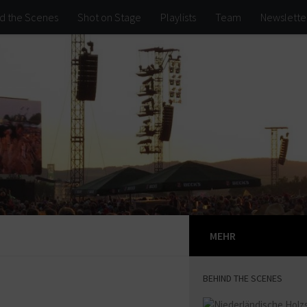
d the Scenes
Shot on Stage
Playlists
Team
Newslette
MEHR
BEHIND THE SCENES