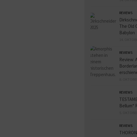
REVIEWS
Dirkschn
The Old 
Babylon
14. OKTOB
REVIEWS
Review: 
Borderlan
erschien
8. OKTOBE
REVIEWS
TESTAME
Bellum“ 
5. OKTOBE
REVIEWS
THORON