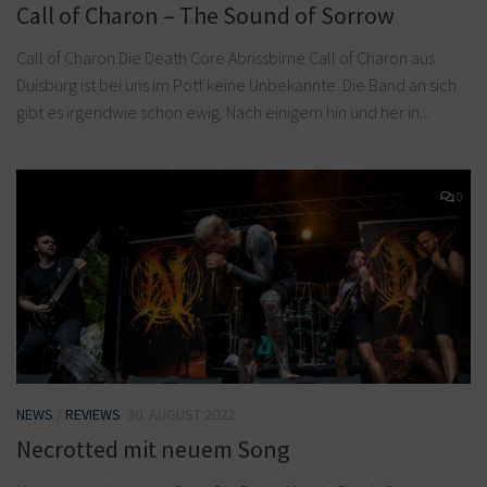
Call of Charon – The Sound of Sorrow
Call of Charon Die Death Core Abrissbirne Call of Charon aus
Duisburg ist bei uns im Pott keine Unbekannte. Die Band an sich
gibt es irgendwie schon ewig. Nach einigem hin und her in...
0
NEWS
/
REVIEWS
30. AUGUST 2022
Necrotted mit neuem Song