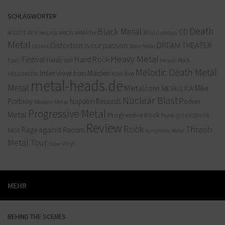
SCHLAGWÖRTER
Death
Black Metal
CD
ACCEPT
AFM Records
AMON AMARTH
Blind Guardian
Metal
Distortion is our passion
DREAM THEATER
Doom Metal
DELAIN
Heavy Metal
Hard Rock
Festival
Hardcore
Heavy Rock
Essen
Melodic Death Metal
Interview
Iron Maiden
live
Köln
HELLOWEEN
metal-heads.de
Metal
Metalcore
MIke
METALLICA
Nuclear Blast
Power
Portnoy
Napalm Records
Modern Metal
Progressive Metal
Metal
Progressive Rock
Punk
QUEENSRYCHE
Review
Rock
Thrash
Rage against Racism
RAGE
Symphonic Metal
Metal
Tour
Vinyl
Video
MEHR
BEHIND THE SCENES