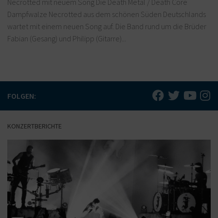
Necrotted mit neuem Song Die Death Metal / Death Core
Dampfwalze Necrotted aus dem schönen Süden Deutschlands
wartet mit einem neuen Song auf. Die Band rund um die Brüder
Fabian (Gesang) und Philipp (Gitarre)...
FOLGEN:
KONZERTBERICHTE