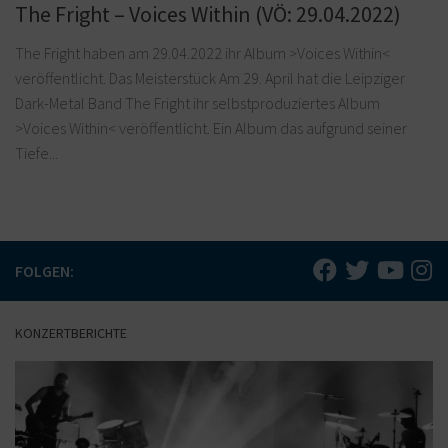
The Fright – Voices Within (VÖ: 29.04.2022)
The Fright haben am 29.04.2022 ihr Album >Voices Within<
veröffentlicht. Das Meisterstück Am 29. April hat die Leipziger
Dark-Metal Band The Fright ihr selbstproduziertes Album
>Voices Within< veröffentlicht. Ein Album das aufgrund seiner
Tiefe...
FOLGEN:
KONZERTBERICHTE