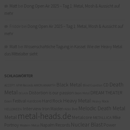
Matt
bei
Dong Open Air 2025 – Tag 1: Metal, Mosh & Aussicht auf
mehr
Fridde
bei
Dong Open Air 2025 – Tag 1: Metal, Mosh & Aussicht auf
mehr
Matt
bei
Wissenschaftliche Tagung in Kassel: Wie der Heavy Metal
das Mittelalter sieht
SCHLAGWÖRTER
Death
Black Metal
CD
ACCEPT
AFM Records
AMON AMARTH
Blind Guardian
Metal
Distortion is our passion
DREAM THEATER
Doom Metal
DELAIN
Heavy Metal
Hard Rock
Festival
Hardcore
Heavy Rock
Essen
Melodic Death Metal
Interview
Iron Maiden
live
Köln
HELLOWEEN
metal-heads.de
Metal
Metalcore
MIke
METALLICA
Nuclear Blast
Power
Portnoy
Napalm Records
Modern Metal