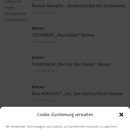
Review: Amorphis – Borderland (bereits erschienen)
8. OKTOBER 2025
REVIEWS
TESTAMENT „Para Bellum“ Review
5. OKTOBER 2025
REVIEWS
THORONDIR „Wächter Des Waldes“ Review
5. OKTOBER 2025
REVIEWS
9mm HEADSHOT „Sex, Bier und Assi Rock“ Review
3. OKTOBER 2025
Cookie-Zustimmung verwalten
REVIEWS
ORBIT CULTURE „Death Above Life“ Review
Wir verwenden Technologien wie Cookies, um Geräteinformationen zu speichern
30. SEPTEMBER 2025