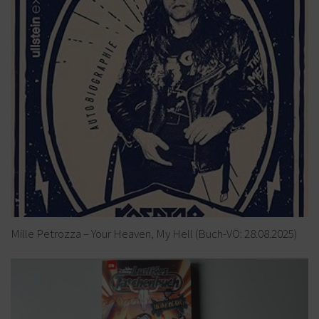
Mille Petrozza – Your Heaven, My Hell (Buch-VÖ: 28.08.2025)