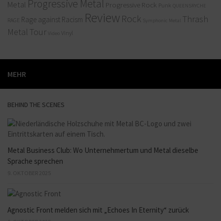
Progressive Metal
Metal
Progressive Rock
Punk
QUEENSRYCHE
Review
Rock
Thrash
Rage against Racism
RAGE
Symphonic Metal
Metal
Tour
Vinyl
Video
MEHR
BEHIND THE SCENES
Metal Business Club: Wo Unternehmertum und Metal dieselbe
Sprache sprechen
9. OKTOBER 2025
Agnostic Front melden sich mit „Echoes In Eternity“ zurück