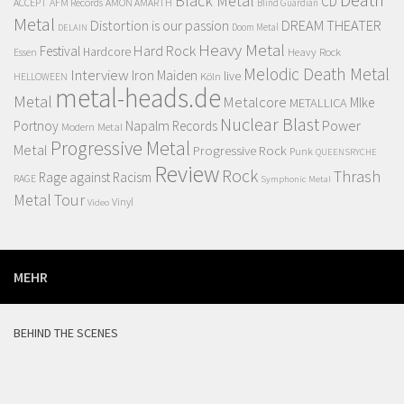
Death
Black Metal
CD
ACCEPT
AFM Records
AMON AMARTH
Blind Guardian
Metal
Distortion is our passion
DREAM THEATER
Doom Metal
DELAIN
Heavy Metal
Hard Rock
Festival
Hardcore
Heavy Rock
Essen
Melodic Death Metal
Interview
Iron Maiden
live
Köln
HELLOWEEN
metal-heads.de
Metal
Metalcore
MIke
METALLICA
Nuclear Blast
Power
Portnoy
Napalm Records
Modern Metal
Progressive Metal
Metal
Progressive Rock
Punk
QUEENSRYCHE
Review
Rock
Thrash
Rage against Racism
RAGE
Symphonic Metal
Metal
Tour
Vinyl
Video
MEHR
BEHIND THE SCENES