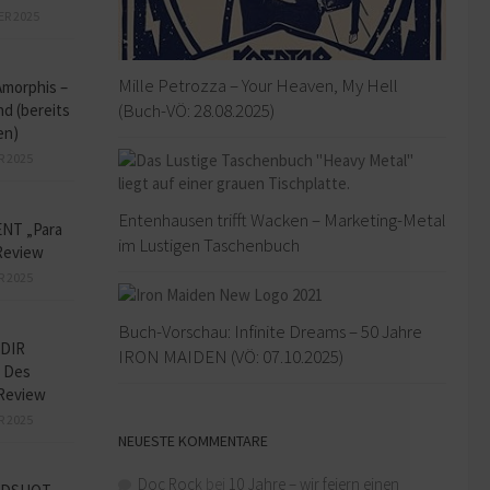
ER 2025
Mille Petrozza – Your Heaven, My Hell
Amorphis –
(Buch-VÖ: 28.08.2025)
d (bereits
en)
R 2025
Entenhausen trifft Wacken – Marketing-Metal
NT „Para
im Lustigen Taschenbuch
Review
R 2025
Buch-Vorschau: Infinite Dreams – 50 Jahre
DIR
IRON MAIDEN (VÖ: 07.10.2025)
 Des
Review
R 2025
NEUESTE KOMMENTARE
Doc Rock
bei
10 Jahre – wir feiern einen