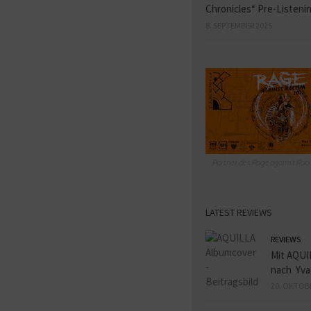
Chronicles“ Pre-Listeni
8. SEPTEMBER 2025
Partner des Rage against Raci
LATEST REVIEWS
REVIEWS
Mit AQUI
nach Yva
20. OKTOB