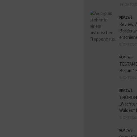
14. OKTOB
REVIEWS
Review: 
Borderlan
erschien
8. OKTOBE
REVIEWS
TESTAME
Bellum“ 
5. OKTOBE
REVIEWS
THORON
„Wächter
Waldes“ 
5. OKTOBE
REVIEWS