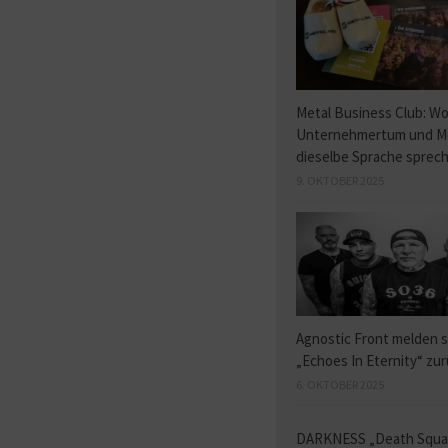
Metal Business Club: W
Unternehmertum und M
dieselbe Sprache sprec
9. OKTOBER 2025
Agnostic Front melden s
„Echoes In Eternity“ zu
6. OKTOBER 2025
DARKNESS „Death Squ