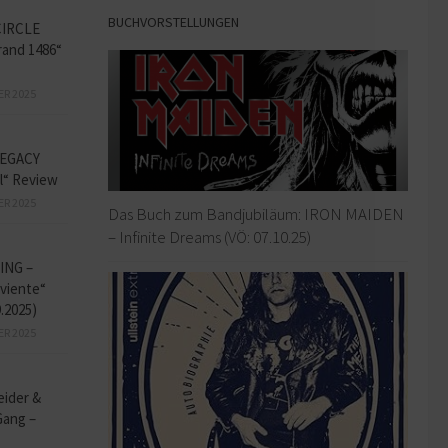
BUCHVORSTELLUNGEN
CIRCLE
and 1486“
ER 2025
EGACY
l“ Review
ER 2025
Das Buch zum Bandjubiläum: IRON MAIDEN
– Infinite Dreams (VÖ: 07.10.25)
ING –
iviente“
9.2025)
ER 2025
eider &
Gang –