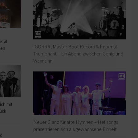
o
etal
IGORRR, Master Boot Record & Imperial
hen
Triumphant – Ein Abend zwischen Genie und
Wahnsinn
ich mit
rück
Neuer Glanz für alte Hymnen – Hellsongs
präsentieren sich als gewachsene Einheit
ad