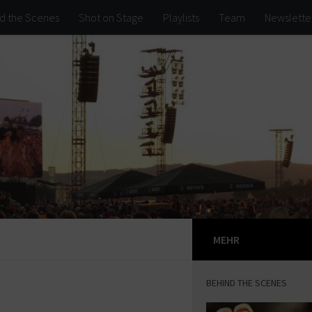
d the Scenes
Shot on Stage
Playlists
Team
Newslette
MEHR
BEHIND THE SCENES