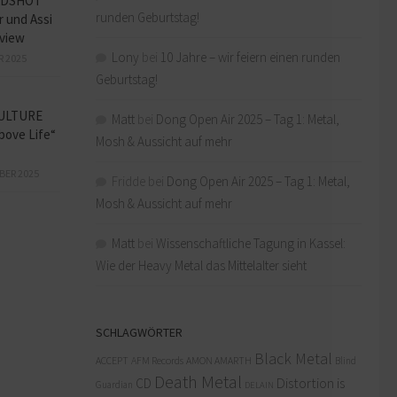
ADSHOT
runden Geburtstag!
r und Assi
view
Lony
bei
10 Jahre – wir feiern einen runden
R 2025
Geburtstag!
ULTURE
Matt
bei
Dong Open Air 2025 – Tag 1: Metal,
bove Life“
Mosh & Aussicht auf mehr
BER 2025
Fridde
bei
Dong Open Air 2025 – Tag 1: Metal,
Mosh & Aussicht auf mehr
Matt
bei
Wissenschaftliche Tagung in Kassel:
Wie der Heavy Metal das Mittelalter sieht
SCHLAGWÖRTER
Black Metal
ACCEPT
AFM Records
AMON AMARTH
Blind
Death Metal
Distortion is
CD
Guardian
DELAIN