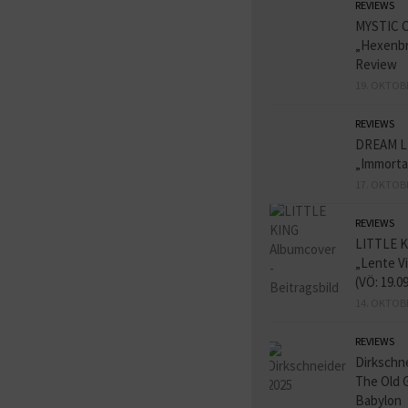
REVIEWS
MYSTIC 
„Hexenbr
Review
19. OKTOB
REVIEWS
DREAM L
„Immorta
17. OKTOB
REVIEWS
LITTLE K
„Lente V
(VÖ: 19.0
14. OKTOB
REVIEWS
Dirkschn
The Old 
Babylon