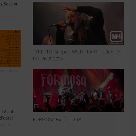
ng Session
TYKETTO, Support WILDHEART – Uden, De
Pul, 26.09.2025
sm Festivals
LLA auf
d’dera!
FORMOSA Bierfest 2025
ER 2025