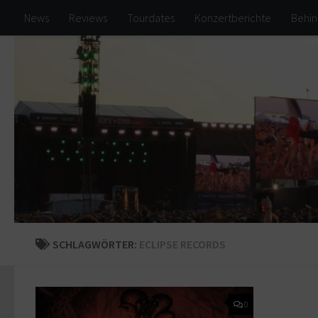
News
Reviews
Tourdates
Konzertberichte
Behin
Zum Inhalt springen
SCHLAGWÖRTER:
ECLIPSE RECORDS
0