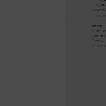
9mm HE
„Sex, Bie
Rock“ Re
3. OKTOBE
REVIEWS
ORBIT C
„Death A
Review
30. SEPTEM