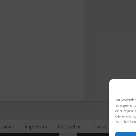
Wir verwenden
zuzugreifen. 
anzuzeigen. W
oder eindeutig
zurückziehen
claimer
Impressum
Datenschutz
Cookie-Richtlinie (EU)