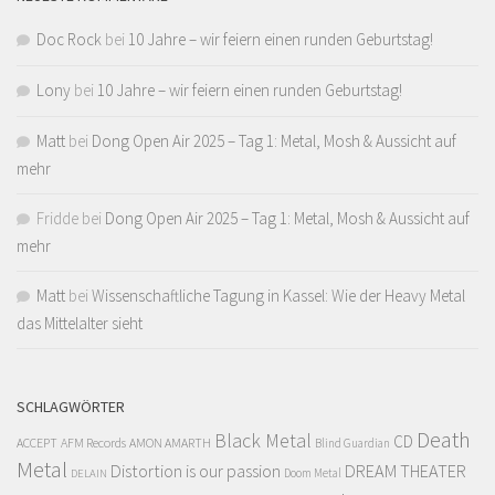
Doc Rock
bei
10 Jahre – wir feiern einen runden Geburtstag!
Lony
bei
10 Jahre – wir feiern einen runden Geburtstag!
Matt
bei
Dong Open Air 2025 – Tag 1: Metal, Mosh & Aussicht auf
mehr
Fridde
bei
Dong Open Air 2025 – Tag 1: Metal, Mosh & Aussicht auf
mehr
Matt
bei
Wissenschaftliche Tagung in Kassel: Wie der Heavy Metal
das Mittelalter sieht
SCHLAGWÖRTER
Death
Black Metal
CD
ACCEPT
AFM Records
AMON AMARTH
Blind Guardian
Metal
Distortion is our passion
DREAM THEATER
Doom Metal
DELAIN