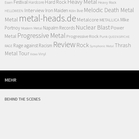
Heavy Metal
Hard Rock
Festival
Hardcore
Heavy Rock
Essen
Melodic Death Metal
Interview
Iron Maiden
live
Köln
HELLOWEEN
metal-heads.de
Metal
Metalcore
MIke
METALLICA
Nuclear Blast
Power
Portnoy
Napalm Records
Modern Metal
Progressive Metal
Metal
Progressive Rock
Punk
QUEENSRYCHE
Review
Rock
Thrash
Rage against Racism
RAGE
Symphonic Metal
Metal
Tour
Vinyl
Video
MEHR
BEHIND THE SCENES