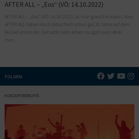
AFTER ALL – „Eos“ (VÖ: 14.10.2022)
AFTER ALL – „Eos“ (VÖ: 14.10.2022) Ja, man glaubt es kaum, aber
AFTER ALL haben doch tatsächlich schon gut 30 Jahre auf dem
Buckel und in der Zeit satte zehn Alben rausgehauen. Aber
man...
FOLGEN:
KONZERTBERICHTE