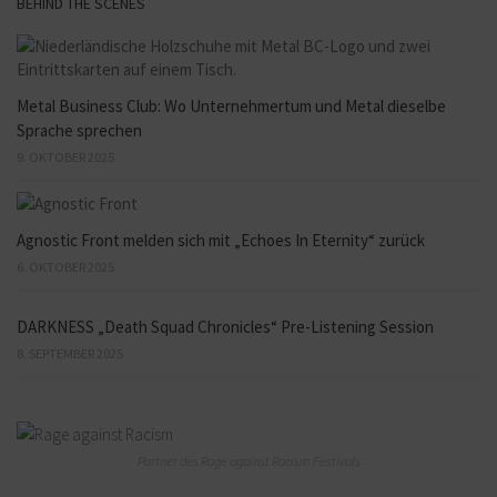
BEHIND THE SCENES
Metal Business Club: Wo Unternehmertum und Metal dieselbe
Sprache sprechen
9. OKTOBER 2025
Agnostic Front melden sich mit „Echoes In Eternity“ zurück
6. OKTOBER 2025
DARKNESS „Death Squad Chronicles“ Pre-Listening Session
8. SEPTEMBER 2025
Partner des Rage against Racism Festivals