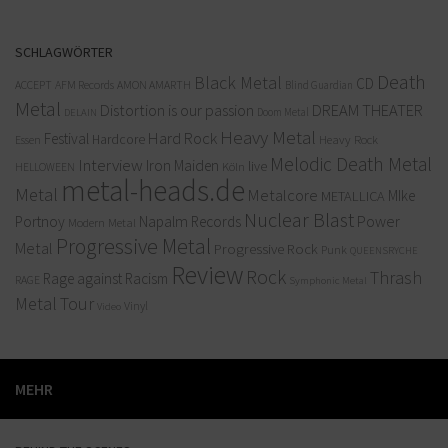
SCHLAGWÖRTER
Death
Black Metal
CD
ACCEPT
AFM Records
AMON AMARTH
Blind Guardian
Metal
Distortion is our passion
DREAM THEATER
Doom Metal
DELAIN
Heavy Metal
Hard Rock
Festival
Hardcore
Heavy Rock
Essen
Melodic Death Metal
Interview
Iron Maiden
live
Köln
HELLOWEEN
metal-heads.de
Metal
Metalcore
MIke
METALLICA
Nuclear Blast
Power
Portnoy
Napalm Records
Modern Metal
Progressive Metal
Metal
Progressive Rock
Punk
QUEENSRYCHE
Review
Rock
Thrash
Rage against Racism
RAGE
Symphonic Metal
Metal
Tour
Vinyl
Video
MEHR