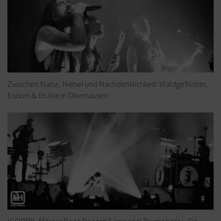
Zwischen Natur, Nebel und Nachdenklichkeit: Waldgeflüster,
Enisum & Eïs live in Oberhausen:
IGORRR, Master Boot Record & Imperial Triumphant – Ein