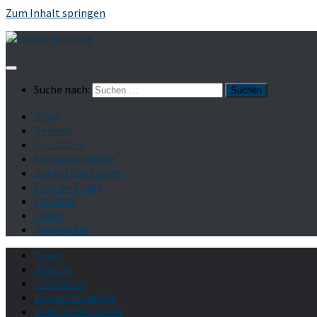
Zum Inhalt springen
Suche nach:
News
Reviews
Tourdates
Konzertberichte
Behind the Scenes
Shot on Stage
Playlists
Team
Newsletter
News
Reviews
Tourdates
Konzertberichte
Behind the Scenes