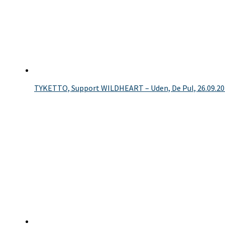
TYKETTO, Support WILDHEART – Uden, De Pul, 26.09.2