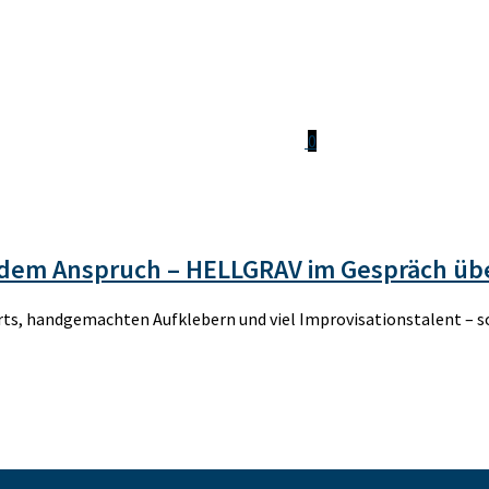
0
dem Anspruch – HELLGRAV im Gespräch übe
rts, handgemachten Aufklebern und viel Improvisationstalent – s