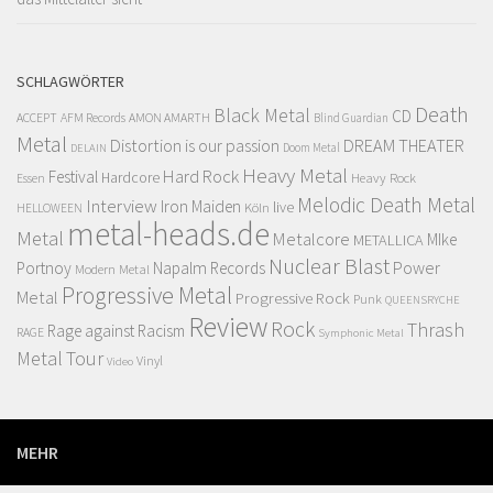
SCHLAGWÖRTER
Death
Black Metal
CD
ACCEPT
AFM Records
AMON AMARTH
Blind Guardian
Metal
Distortion is our passion
DREAM THEATER
Doom Metal
DELAIN
Heavy Metal
Hard Rock
Festival
Hardcore
Heavy Rock
Essen
Melodic Death Metal
Interview
Iron Maiden
live
Köln
HELLOWEEN
metal-heads.de
Metal
Metalcore
MIke
METALLICA
Nuclear Blast
Power
Portnoy
Napalm Records
Modern Metal
Progressive Metal
Metal
Progressive Rock
Punk
QUEENSRYCHE
Review
Rock
Thrash
Rage against Racism
RAGE
Symphonic Metal
Metal
Tour
Vinyl
Video
MEHR