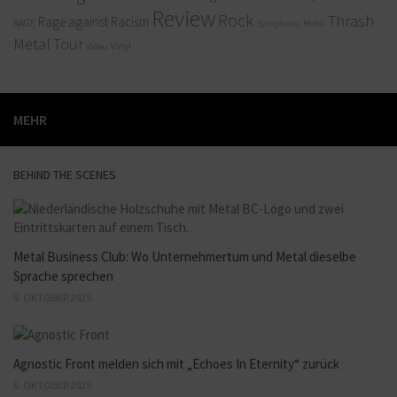
Review
Rock
Thrash
Rage against Racism
RAGE
Symphonic Metal
Metal
Tour
Vinyl
Video
MEHR
BEHIND THE SCENES
Metal Business Club: Wo Unternehmertum und Metal dieselbe
Sprache sprechen
9. OKTOBER 2025
Agnostic Front melden sich mit „Echoes In Eternity“ zurück
6. OKTOBER 2025