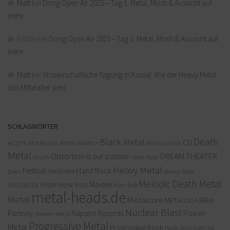
Matt
bei
Dong Open Air 2025 – Tag 1: Metal, Mosh & Aussicht auf
mehr
Fridde
bei
Dong Open Air 2025 – Tag 1: Metal, Mosh & Aussicht auf
mehr
Matt
bei
Wissenschaftliche Tagung in Kassel: Wie der Heavy Metal
das Mittelalter sieht
SCHLAGWÖRTER
Death
Black Metal
CD
ACCEPT
AFM Records
AMON AMARTH
Blind Guardian
Metal
Distortion is our passion
DREAM THEATER
Doom Metal
DELAIN
Heavy Metal
Hard Rock
Festival
Hardcore
Heavy Rock
Essen
Melodic Death Metal
Interview
Iron Maiden
live
Köln
HELLOWEEN
metal-heads.de
Metal
Metalcore
MIke
METALLICA
Nuclear Blast
Power
Portnoy
Napalm Records
Modern Metal
Progressive Metal
Metal
Progressive Rock
Punk
QUEENSRYCHE