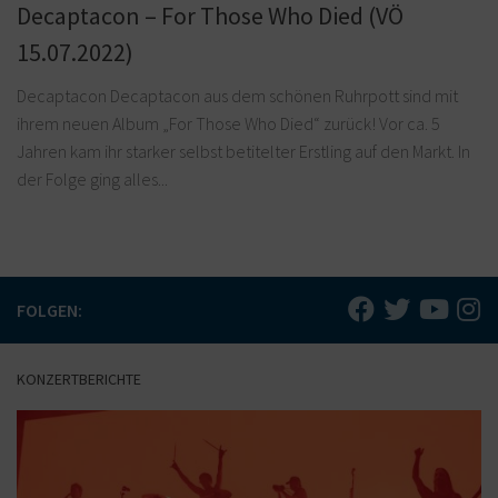
Decaptacon – For Those Who Died (VÖ
15.07.2022)
Decaptacon Decaptacon aus dem schönen Ruhrpott sind mit
ihrem neuen Album „For Those Who Died“ zurück! Vor ca. 5
Jahren kam ihr starker selbst betitelter Erstling auf den Markt. In
der Folge ging alles...
FOLGEN:
KONZERTBERICHTE