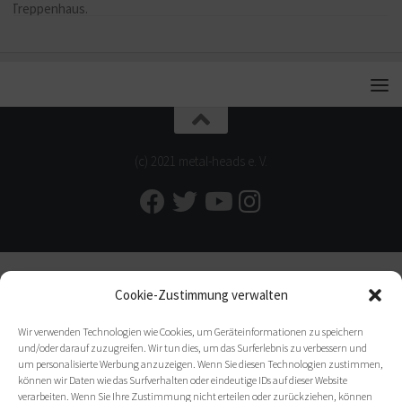
(c) 2021 metal-heads e. V.
Cookie-Zustimmung verwalten
Wir verwenden Technologien wie Cookies, um Geräteinformationen zu speichern
und/oder darauf zuzugreifen. Wir tun dies, um das Surferlebnis zu verbessern und
um personalisierte Werbung anzuzeigen. Wenn Sie diesen Technologien zustimmen,
können wir Daten wie das Surfverhalten oder eindeutige IDs auf dieser Website
verarbeiten. Wenn Sie Ihre Zustimmung nicht erteilen oder zurückziehen, können