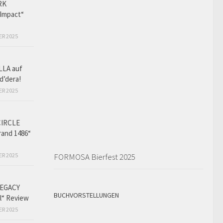
RK
Impact“
ER 2025
LLA auf
d’dera!
ER 2025
CIRCLE
and 1486“
ER 2025
FORMOSA Bierfest 2025
EGACY
BUCHVORSTELLUNGEN
l“ Review
ER 2025