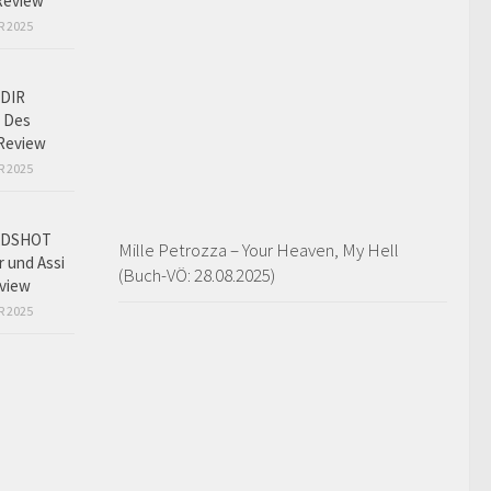
Review
R 2025
DIR
 Des
Review
R 2025
ADSHOT
Mille Petrozza – Your Heaven, My Hell
r und Assi
(Buch-VÖ: 28.08.2025)
view
R 2025