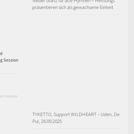
Neuer Glanz für alte Hymnen – Hellsongs
präsentieren sich als gewachsene Einheit
ad
ng Session
sm Festivals
TYKETTO, Support WILDHEART – Uden, De
Pul, 26.09.2025