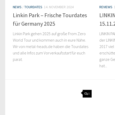
NEWS
/
TOURDATES
14. NOVEMBER 2024
REVIEWS
Linkin Park – Frische Tourdates
LINKIN
für Germany 2025
15.11.
Linkin Park gehen 2025 auf große From Zero
LINKIN PA
World Tour und kommen auch in eure Nähe.
der LINK
Wir von metal-heads.de haben die Tourdates
2017 viel
und alle Infos zum Vorverkaufsstart für euch
erschütte
parat.
ganze Ge
hat...
0