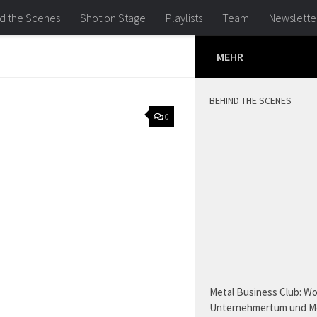
d the Scenes
Shot on Stage
Playlists
Team
Newslette
MEHR
BEHIND THE SCENES
0
Metal Business Club: W
Unternehmertum und M