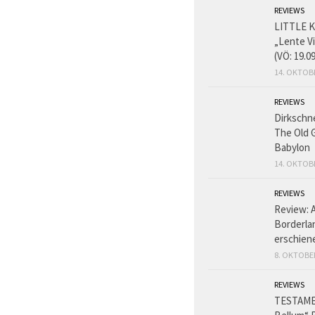
REVIEWS
LITTLE K
„Lente V
(VÖ: 19.0
14. OKTOB
REVIEWS
Dirkschn
The Old 
Babylon
14. OKTOB
REVIEWS
Review: 
Borderlan
erschien
8. OKTOBE
REVIEWS
TESTAME