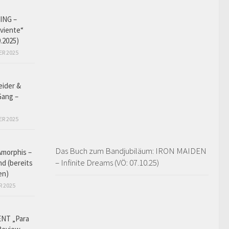
ING –
iviente“
9.2025)
ER 2025
eider &
Gang –
ER 2025
Das Buch zum Bandjubiläum: IRON MAIDEN
Amorphis –
– Infinite Dreams (VÖ: 07.10.25)
d (bereits
en)
R 2025
NT „Para