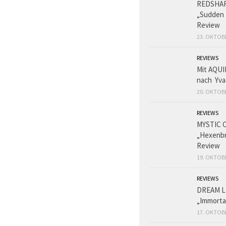
REDSHA
„Sudden 
Review
23. OKTOB
REVIEWS
Mit AQUI
nach Yva
20. OKTOB
REVIEWS
MYSTIC 
„Hexenbr
Review
19. OKTOB
REVIEWS
DREAM L
„Immorta
17. OKTOB