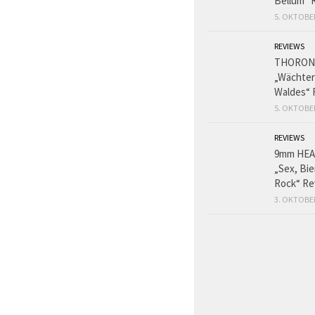
Bellum“ 
5. OKTOBE
REVIEWS
THORON
„Wächter
Waldes“ 
5. OKTOBE
REVIEWS
9mm HE
„Sex, Bie
Rock“ Re
3. OKTOBE