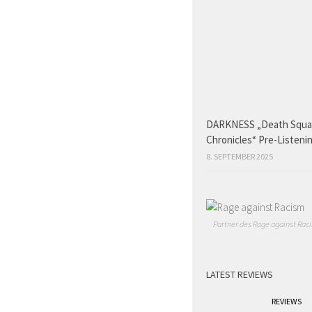
DARKNESS „Death Squ
Chronicles“ Pre-Listeni
8. SEPTEMBER 2025
Partner des Rage against Raci
LATEST REVIEWS
REVIEWS