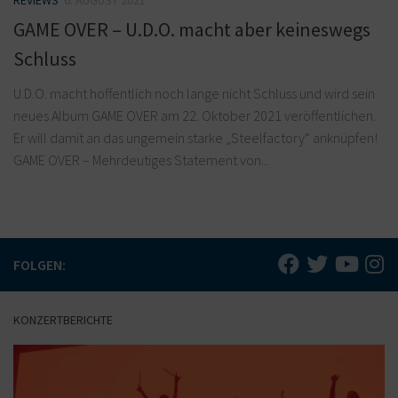
REVIEWS
6. AUGUST 2021
GAME OVER – U.D.O. macht aber keineswegs
Schluss
U.D.O. macht hoffentlich noch lange nicht Schluss und wird sein
neues Album GAME OVER am 22. Oktober 2021 veröffentlichen.
Er will damit an das ungemein starke „Steelfactory“ anknüpfen!
GAME OVER – Mehrdeutiges Statement von...
FOLGEN:
KONZERTBERICHTE