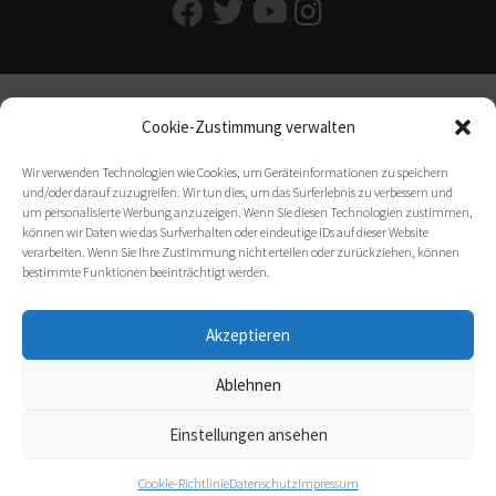
Cookie-Zustimmung verwalten
Wir verwenden Technologien wie Cookies, um Geräteinformationen zu speichern
und/oder darauf zuzugreifen. Wir tun dies, um das Surferlebnis zu verbessern und
um personalisierte Werbung anzuzeigen. Wenn Sie diesen Technologien zustimmen,
können wir Daten wie das Surfverhalten oder eindeutige IDs auf dieser Website
verarbeiten. Wenn Sie Ihre Zustimmung nicht erteilen oder zurückziehen, können
bestimmte Funktionen beeinträchtigt werden.
Akzeptieren
Ablehnen
Einstellungen ansehen
Cookie-Richtlinie
Datenschutz
Impressum