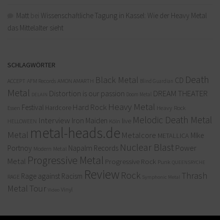
Matt
bei
Wissenschaftliche Tagung in Kassel: Wie der Heavy Metal
das Mittelalter sieht
SCHLAGWÖRTER
Death
Black Metal
CD
ACCEPT
AFM Records
AMON AMARTH
Blind Guardian
Metal
Distortion is our passion
DREAM THEATER
Doom Metal
DELAIN
Heavy Metal
Hard Rock
Festival
Hardcore
Heavy Rock
Essen
Melodic Death Metal
Interview
Iron Maiden
live
Köln
HELLOWEEN
metal-heads.de
Metal
Metalcore
MIke
METALLICA
Nuclear Blast
Power
Portnoy
Napalm Records
Modern Metal
Progressive Metal
Metal
Progressive Rock
Punk
QUEENSRYCHE
Review
Rock
Thrash
Rage against Racism
RAGE
Symphonic Metal
Metal
Tour
Vinyl
Video