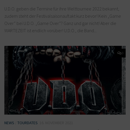
U.D.O. geben die Termine für ihre Welttournee 2022 bekannt,
zudem steht der Festivalsaisonauftakt kurz bevor! Kein „Game
Over“ bei U.D.O. „Game Over“? Ganz und gar nicht! Aber die
WARTEZEIT ist endlich vorüber! U.D.O., die Band...
0
NEWS
/
TOURDATES
16. NOVEMBER 2021