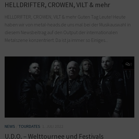
HELLDRIFTER, CROWEN, VILT & mehr
HELLDRIFTER, CROWEN, VILT & mehr Guten Tag Leute! Heute
haben wir von metal-heads.de uns mal bei der Musikauswahl in
diesem Newsbeitrag auf den Output der internationalen
Metalszene konzentriert. Da ist ja immer so Einiges...
0
NEWS
/
TOURDATES
1. JULI 2022
U.D.O. – Welttournee und Festivals