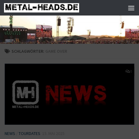
Zum Inhalt springen
SCHLAGWÖRTER:
GAME OVER
0
NEWS
/
TOURDATES
15. MAI 2025