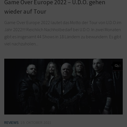
Game Over Europe 2022 – U.D.O. gehen
wieder auf Tour
Game Over Europe 2022 lautet das Motto der Tour von U.D.O.im
Jahr 2022!!! Reichlich Nachholbedarf bei U.D.O. In zwei Monaten
gibt es insgesamt 44 Shows in 18 Ländern zu bewundern. Es gibt
viel nachzuholen...
0
REVIEWS
19. OKTOBER 2021