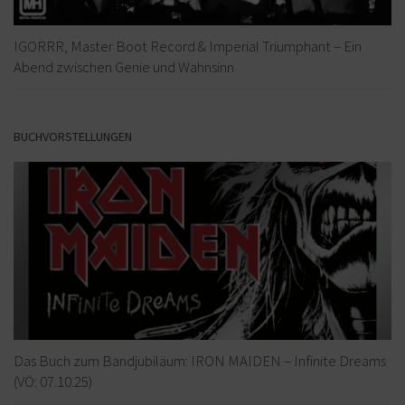
IGORRR, Master Boot Record & Imperial Triumphant – Ein
Abend zwischen Genie und Wahnsinn
BUCHVORSTELLUNGEN
Das Buch zum Bandjubiläum: IRON MAIDEN – Infinite Dreams
(VÖ: 07.10.25)