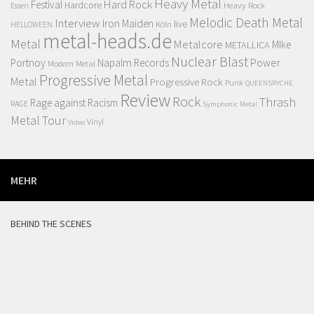
Heavy Metal
Hard Rock
Festival
Hardcore
Heavy Rock
Essen
Melodic Death Metal
Interview
Iron Maiden
live
Köln
HELLOWEEN
metal-heads.de
Metal
Metalcore
MIke
METALLICA
Nuclear Blast
Power
Portnoy
Napalm Records
Modern Metal
Progressive Metal
Metal
Progressive Rock
Punk
QUEENSRYCHE
Review
Rock
Thrash
Rage against Racism
RAGE
Symphonic Metal
Metal
Tour
Vinyl
Video
MEHR
BEHIND THE SCENES