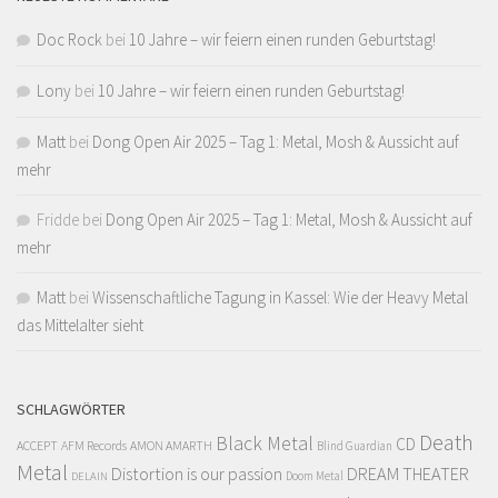
Doc Rock
bei
10 Jahre – wir feiern einen runden Geburtstag!
Lony
bei
10 Jahre – wir feiern einen runden Geburtstag!
Matt
bei
Dong Open Air 2025 – Tag 1: Metal, Mosh & Aussicht auf
mehr
Fridde
bei
Dong Open Air 2025 – Tag 1: Metal, Mosh & Aussicht auf
mehr
Matt
bei
Wissenschaftliche Tagung in Kassel: Wie der Heavy Metal
das Mittelalter sieht
SCHLAGWÖRTER
Death
Black Metal
CD
ACCEPT
AFM Records
AMON AMARTH
Blind Guardian
Metal
Distortion is our passion
DREAM THEATER
Doom Metal
DELAIN