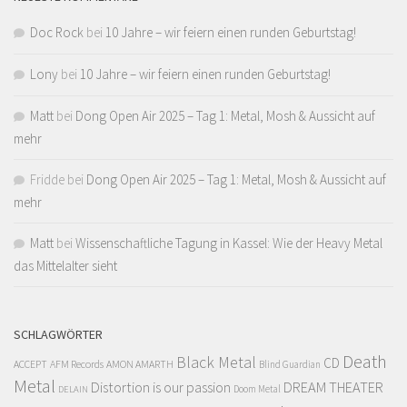
Doc Rock
bei
10 Jahre – wir feiern einen runden Geburtstag!
Lony
bei
10 Jahre – wir feiern einen runden Geburtstag!
Matt
bei
Dong Open Air 2025 – Tag 1: Metal, Mosh & Aussicht auf
mehr
Fridde
bei
Dong Open Air 2025 – Tag 1: Metal, Mosh & Aussicht auf
mehr
Matt
bei
Wissenschaftliche Tagung in Kassel: Wie der Heavy Metal
das Mittelalter sieht
SCHLAGWÖRTER
Death
Black Metal
CD
ACCEPT
AFM Records
AMON AMARTH
Blind Guardian
Metal
Distortion is our passion
DREAM THEATER
Doom Metal
DELAIN