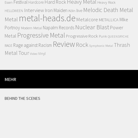
Heavy Metal
Hard Rock
Festival
Hardcore
Heavy Rock
Essen
Melodic Death Metal
Interview
Iron Maiden
live
Köln
HELLOWEEN
metal-heads.de
Metal
Metalcore
MIke
METALLICA
Nuclear Blast
Power
Portnoy
Napalm Records
Modern Metal
Progressive Metal
Metal
Progressive Rock
Punk
QUEENSRYCHE
Review
Rock
Thrash
Rage against Racism
RAGE
Symphonic Metal
Metal
Tour
Vinyl
Video
MEHR
BEHIND THE SCENES