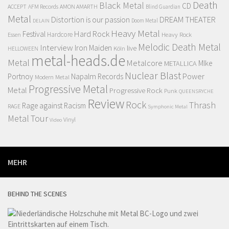
Death
Black Metal
CD
ACCEPT
AFM Records
AMON AMARTH
Blind Guardian
Metal
Distortion is our passion
DREAM THEATER
Doom Metal
DELAIN
Heavy Metal
Hard Rock
Festival
Hardcore
Heavy Rock
Essen
Melodic Death Metal
Interview
Iron Maiden
live
Köln
HELLOWEEN
metal-heads.de
Metal
Metalcore
MIke
METALLICA
Nuclear Blast
Power
Portnoy
Napalm Records
Modern Metal
Progressive Metal
Metal
Progressive Rock
Punk
QUEENSRYCHE
Review
Rock
Thrash
Rage against Racism
RAGE
Symphonic Metal
Metal
Tour
Vinyl
Video
MEHR
BEHIND THE SCENES