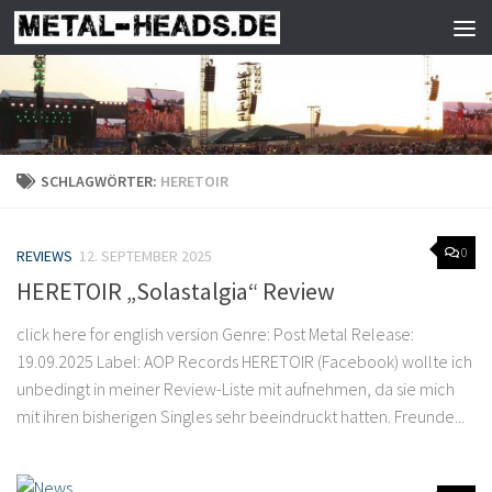
Zum Inhalt springen
SCHLAGWÖRTER:
HERETOIR
0
REVIEWS
12. SEPTEMBER 2025
HERETOIR „Solastalgia“ Review
click here for english version Genre: Post Metal Release:
19.09.2025 Label: AOP Records HERETOIR (Facebook) wollte ich
unbedingt in meiner Review-Liste mit aufnehmen, da sie mich
mit ihren bisherigen Singles sehr beeindruckt hatten. Freunde...