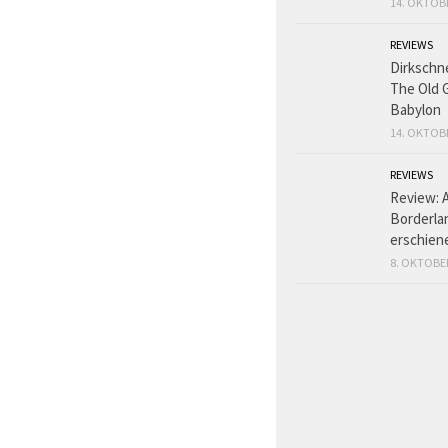
14. OKTOB
REVIEWS
Dirkschn
The Old 
Babylon
14. OKTOB
REVIEWS
Review: 
Borderlan
erschien
8. OKTOBE