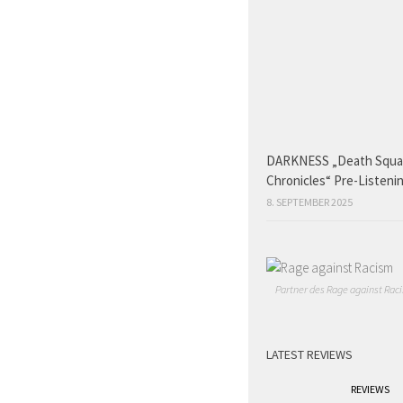
DARKNESS „Death Squ
Chronicles“ Pre-Listeni
8. SEPTEMBER 2025
Partner des Rage against Raci
LATEST REVIEWS
REVIEWS