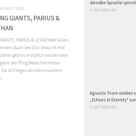
dieselbe Sprache sprec
 AUGUST 2022
9. OKTOBER 2025
NG GIANTS, PARIUS &
THAN
GIANTS, PARIUS & LEVIATHAN Guten
mmen! Auch der Doc braucht mal
her gibt es erst jetzt wieder eine
gabe der Prog News bei metal-
 Da ist Einiges an interessantem
...
Agnostic Front melden s
„Echoes In Eternity“ zu
6. OKTOBER 2025