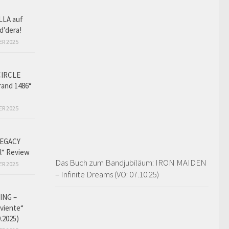
LLA auf
d’dera!
ER 2025
CIRCLE
and 1486“
ER 2025
EGACY
l“ Review
Das Buch zum Bandjubiläum: IRON MAIDEN
ER 2025
– Infinite Dreams (VÖ: 07.10.25)
ING –
iviente“
9.2025)