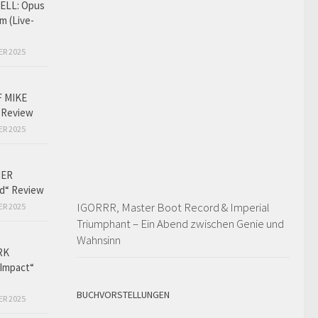
LL: Opus
m (Live-
ER 2025
F MIKE
 Review
ER 2025
HER
ed“ Review
IGORRR, Master Boot Record & Imperial
ER 2025
Triumphant – Ein Abend zwischen Genie und
Wahnsinn
RK
Impact“
BUCHVORSTELLUNGEN
ER 2025