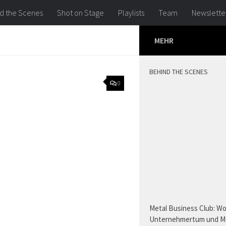
d the Scenes
Shot on Stage
Playlists
Team
Newslette
MEHR
BEHIND THE SCENES
0
Metal Business Club: W
Unternehmertum und M