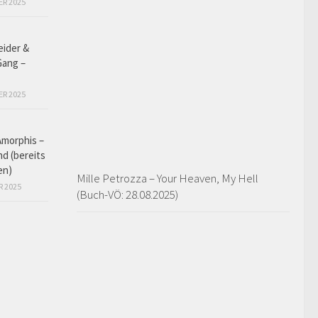
ER 2025
eider &
Gang –
ER 2025
Amorphis –
d (bereits
en)
Mille Petrozza – Your Heaven, My Hell
R 2025
(Buch-VÖ: 28.08.2025)