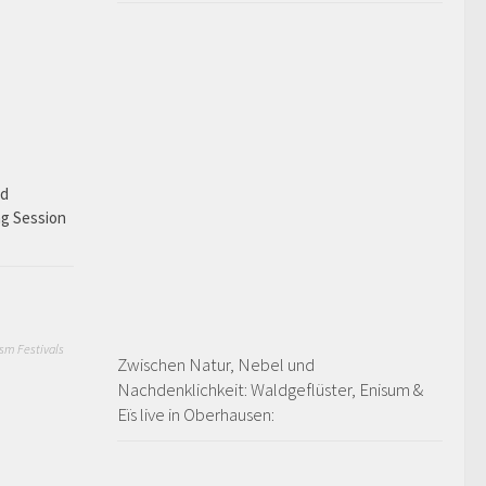
ad
ng Session
sm Festivals
Zwischen Natur, Nebel und
Nachdenklichkeit: Waldgeflüster, Enisum &
Eïs live in Oberhausen: