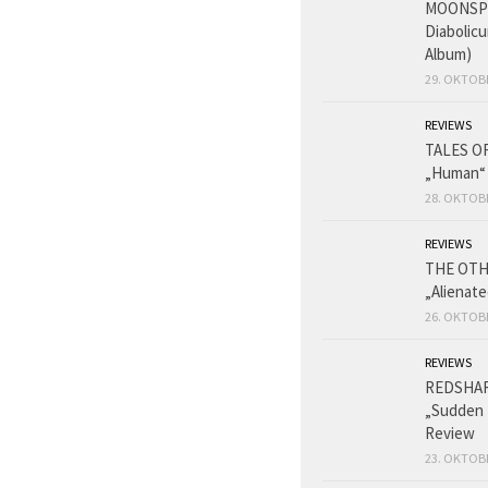
MOONSPE
Diabolicu
Album)
29. OKTOB
REVIEWS
TALES O
„Human“
28. OKTOB
REVIEWS
THE OT
„Alienat
26. OKTOB
REVIEWS
REDSHA
„Sudden 
Review
23. OKTOB