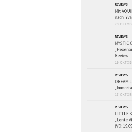
REVIEWS
Mit AQUI
nach Yva
20. OKTOB
REVIEWS
MYSTIC 
„Hexenbr
Review
19. OKTOB
REVIEWS
DREAM L
„Immorta
17. OKTOB
REVIEWS
LITTLE K
„Lente V
(VÖ: 19.0