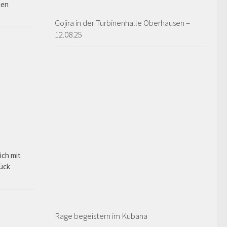
hen
Gojira in der Turbinenhalle Oberhausen –
12.08.25
ich mit
rück
Rage begeistern im Kubana