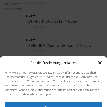
8. OKTOBER 2025
REVIEWS
TESTAMENT „Para Bellum“ Review
5. OKTOBER 2025
REVIEWS
THORONDIR „Wächter Des Waldes“ Review
5. OKTOBER 2025
Cookie-Zustimmung verwalten
REVIEWS
9mm HEADSHOT „Sex, Bier und Assi Rock“ Review
Wir verwenden Technologien wie Cookies, um Geräteinformationen zu speichern
3. OKTOBER 2025
und/oder darauf zuzugreifen. Wir tun dies, um das Surferlebnis zu verbessern und
um personalisierte Werbung anzuzeigen. Wenn Sie diesen Technologien zustimmen,
können wir Daten wie das Surfverhalten oder eindeutige IDs auf dieser Website
verarbeiten. Wenn Sie Ihre Zustimmung nicht erteilen oder zurückziehen, können
bestimmte Funktionen beeinträchtigt werden.