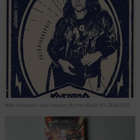
Mille Petrozza – Your Heaven, My Hell (Buch-VÖ: 28.08.2025)