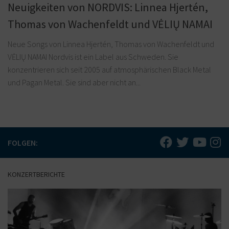
Neuigkeiten von NORDVIS: Linnea Hjertén,
Thomas von Wachenfeldt und VĖLIŲ NAMAI
Neue Songs von Linnea Hjertén, Thomas von Wachenfeldt und
VĖLIŲ NAMAI Nordvis ist ein Label aus Schweden. Sie
konzentrieren sich seit 2005 auf atmosphärischen Black Metal
und Pagan Metal. Sie sind aber nicht an...
FOLGEN:
KONZERTBERICHTE