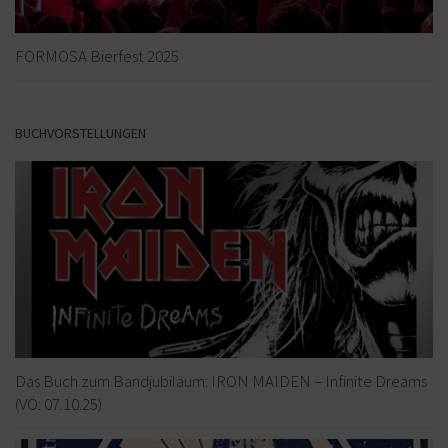
FORMOSA Bierfest 2025
BUCHVORSTELLUNGEN
Das Buch zum Bandjubiläum: IRON MAIDEN – Infinite Dreams
(VÖ: 07.10.25)