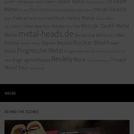
Death
Black Metal
CD
ACCEPT
AFM Records
AMON AMARTH
Blind Guardian
Metal
Distortion is our passion
DREAM THEATER
Doom Metal
DELAIN
Heavy Metal
Hard Rock
Festival
Hardcore
Heavy Rock
Essen
Melodic Death Metal
Interview
Iron Maiden
live
Köln
HELLOWEEN
metal-heads.de
Metal
Metalcore
MIke
METALLICA
Nuclear Blast
Power
Portnoy
Napalm Records
Modern Metal
Progressive Metal
Metal
Progressive Rock
Punk
QUEENSRYCHE
Review
Rock
Thrash
Rage against Racism
RAGE
Symphonic Metal
Metal
Tour
Vinyl
Video
MEHR
BEHIND THE SCENES