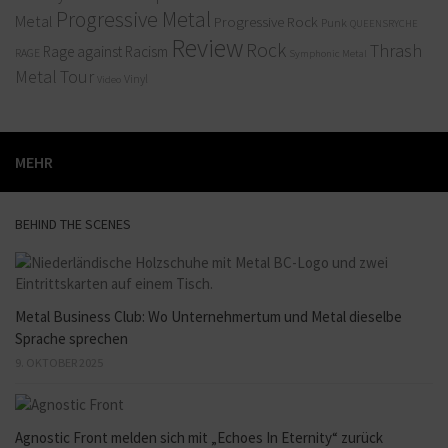
Progressive Metal
Metal
Progressive Rock
Punk
QUEENSRYCHE
Review
Rock
Thrash
Rage against Racism
RAGE
Symphonic Metal
Metal
Tour
Vinyl
Video
MEHR
BEHIND THE SCENES
Metal Business Club: Wo Unternehmertum und Metal dieselbe
Sprache sprechen
9. OKTOBER 2025
Agnostic Front melden sich mit „Echoes In Eternity“ zurück