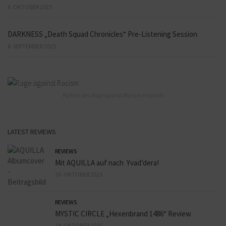
6. OKTOBER 2025
DARKNESS „Death Squad Chronicles“ Pre-Listening Session
8. SEPTEMBER 2025
Partner des Rage against Racism Festivals
LATEST REVIEWS
REVIEWS
Mit AQUILLA auf nach Yvad’dera!
20. OKTOBER 2025
REVIEWS
MYSTIC CIRCLE „Hexenbrand 1486“ Review
19. OKTOBER 2025