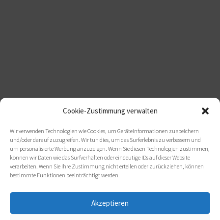
Cookie-Zustimmung verwalten
Wir verwenden Technologien wie Cookies, um Geräteinformationen zu speichern
und/oder darauf zuzugreifen. Wir tun dies, um das Surferlebnis zu verbessern und
um personalisierte Werbung anzuzeigen. Wenn Sie diesen Technologien zustimmen,
können wir Daten wie das Surfverhalten oder eindeutige IDs auf dieser Website
verarbeiten. Wenn Sie Ihre Zustimmung nicht erteilen oder zurückziehen, können
bestimmte Funktionen beeinträchtigt werden.
Akzeptieren