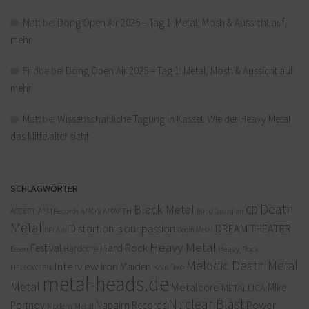
Matt
bei
Dong Open Air 2025 – Tag 1: Metal, Mosh & Aussicht auf
mehr
Fridde
bei
Dong Open Air 2025 – Tag 1: Metal, Mosh & Aussicht auf
mehr
Matt
bei
Wissenschaftliche Tagung in Kassel: Wie der Heavy Metal
das Mittelalter sieht
SCHLAGWÖRTER
Death
Black Metal
CD
ACCEPT
AFM Records
AMON AMARTH
Blind Guardian
Metal
Distortion is our passion
DREAM THEATER
Doom Metal
DELAIN
Heavy Metal
Hard Rock
Festival
Hardcore
Heavy Rock
Essen
Melodic Death Metal
Interview
Iron Maiden
live
Köln
HELLOWEEN
metal-heads.de
Metal
Metalcore
MIke
METALLICA
Nuclear Blast
Power
Portnoy
Napalm Records
Modern Metal