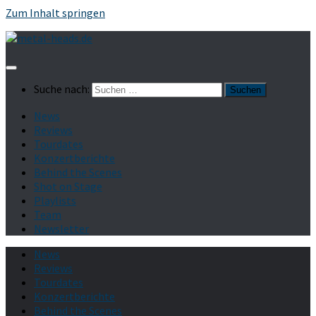
Zum Inhalt springen
Suche nach:
News
Reviews
Tourdates
Konzertberichte
Behind the Scenes
Shot on Stage
Playlists
Team
Newsletter
News
Reviews
Tourdates
Konzertberichte
Behind the Scenes