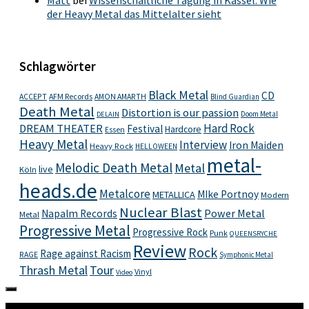
Matt
bei
Wissenschaftliche Tagung in Kassel: Wie
der Heavy Metal das Mittelalter sieht
Schlagwörter
Black Metal
CD
ACCEPT
AFM Records
AMON AMARTH
Blind Guardian
Death Metal
Distortion is our passion
Doom Metal
DELAIN
Hard Rock
DREAM THEATER
Festival
Hardcore
Essen
Heavy Metal
Interview
Iron Maiden
Heavy Rock
HELLOWEEN
metal-
Melodic Death Metal
Metal
live
Köln
heads.de
Metalcore
MIke Portnoy
METALLICA
Modern
Nuclear Blast
Power Metal
Napalm Records
Metal
Progressive Metal
Progressive Rock
Punk
QUEENSRYCHE
Review
Rock
Rage against Racism
RAGE
Symphonic Metal
Thrash Metal
Tour
Vinyl
Video