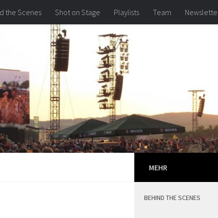
d the Scenes
Shot on Stage
Playlists
Team
Newslette
MEHR
BEHIND THE SCENES