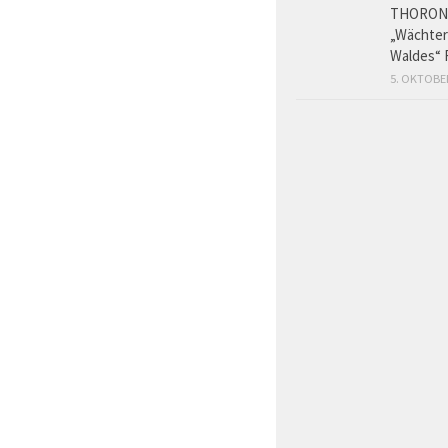
THORON
„Wächter
Waldes“ 
5. OKTOBE