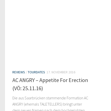
REVIEWS
/
TOURDATES
17. NOVEMBER 2016
AC ANGRY – Appetite For Erection
(VÖ: 25.11.16)
Die aus Saarbrücken stammende Formation AC
ANGRY (ehemals TALETELLERS) bringt unter
dem neuen Namen nach dem hochgelobten