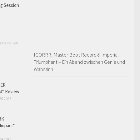
ng Session
sm Festivals
IGORRR, Master Boot Record & Imperial
Triumphant – Ein Abend zwischen Genie und
Wahnsinn
HER
ed“ Review
ER 2025
RK
Impact“
ER 2025