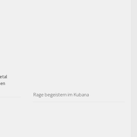
o
etal
hen
Rage begeistern im Kubana