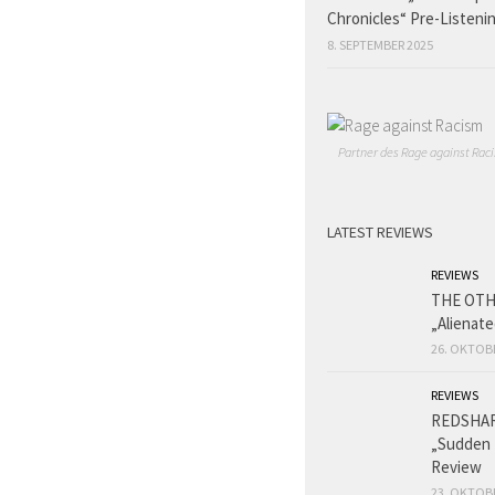
Chronicles“ Pre-Listeni
8. SEPTEMBER 2025
Partner des Rage against Raci
LATEST REVIEWS
REVIEWS
THE OT
„Alienat
26. OKTOB
REVIEWS
REDSHA
„Sudden 
Review
23. OKTOB