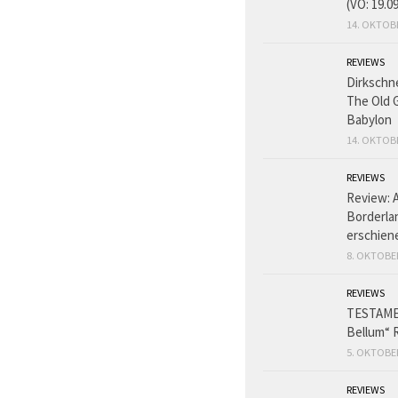
(VÖ: 19.0
14. OKTOB
REVIEWS
Dirkschn
The Old 
Babylon
14. OKTOB
REVIEWS
Review: 
Borderlan
erschien
8. OKTOBE
REVIEWS
TESTAME
Bellum“ 
5. OKTOBE
REVIEWS