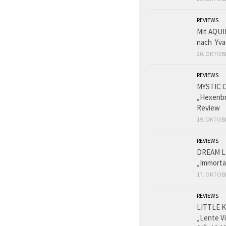
REVIEWS
Mit AQUI
nach Yva
20. OKTOB
REVIEWS
MYSTIC 
„Hexenbr
Review
19. OKTOB
REVIEWS
DREAM L
„Immorta
17. OKTOB
REVIEWS
LITTLE K
„Lente V