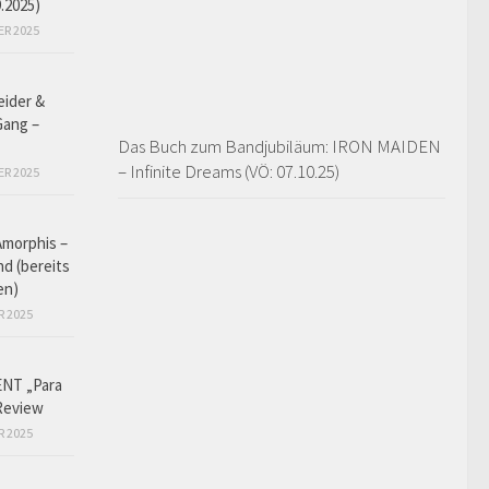
9.2025)
ER 2025
eider &
Gang –
Das Buch zum Bandjubiläum: IRON MAIDEN
– Infinite Dreams (VÖ: 07.10.25)
ER 2025
Amorphis –
d (bereits
en)
R 2025
NT „Para
Review
R 2025