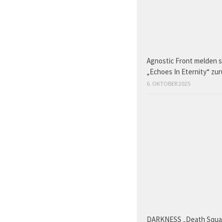
Agnostic Front melden s
„Echoes In Eternity“ zu
6. OKTOBER 2025
DARKNESS „Death Squ