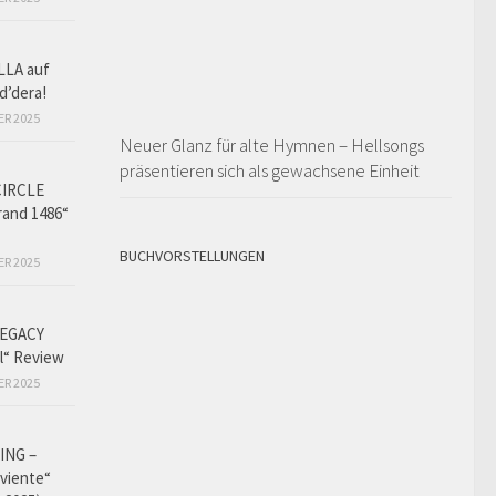
LLA auf
d’dera!
ER 2025
Neuer Glanz für alte Hymnen – Hellsongs
präsentieren sich als gewachsene Einheit
CIRCLE
and 1486“
BUCHVORSTELLUNGEN
ER 2025
EGACY
l“ Review
ER 2025
ING –
iviente“