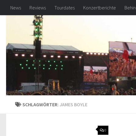
News
Reviews
Tourdates
Konzertberichte
Behin
Zum Inhalt springen
SCHLAGWÖRTER:
JAMES BOYLE
0