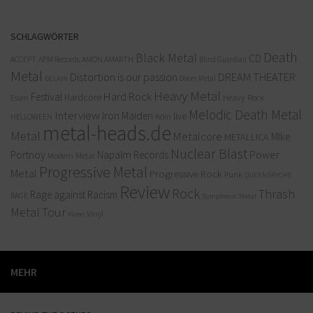
SCHLAGWÖRTER
Death
Black Metal
CD
ACCEPT
AFM Records
AMON AMARTH
Blind Guardian
Metal
Distortion is our passion
DREAM THEATER
Doom Metal
DELAIN
Heavy Metal
Hard Rock
Festival
Hardcore
Heavy Rock
Essen
Melodic Death Metal
Interview
Iron Maiden
live
Köln
HELLOWEEN
metal-heads.de
Metal
Metalcore
MIke
METALLICA
Nuclear Blast
Power
Portnoy
Napalm Records
Modern Metal
Progressive Metal
Metal
Progressive Rock
Punk
QUEENSRYCHE
Review
Rock
Thrash
Rage against Racism
RAGE
Symphonic Metal
Metal
Tour
Vinyl
Video
MEHR