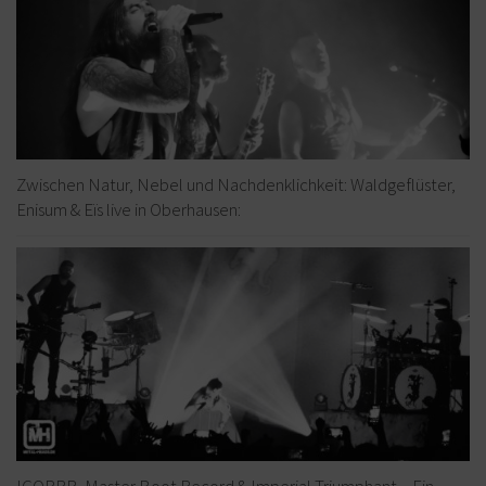
Zwischen Natur, Nebel und Nachdenklichkeit: Waldgeflüster,
Enisum & Eïs live in Oberhausen:
IGORRR, Master Boot Record & Imperial Triumphant – Ein