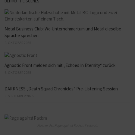
BEHIND THE SCENES
Metal Business Club: Wo Unternehmertum und Metal dieselbe
Sprache sprechen
9. OKTOBER 2025
Agnostic Front melden sich mit „Echoes In Eternity“ zurück
6. OKTOBER 2025
DARKNESS „Death Squad Chronicles“ Pre-Listening Session
8. SEPTEMBER 2025
Partner des Rage against Racism Festivals