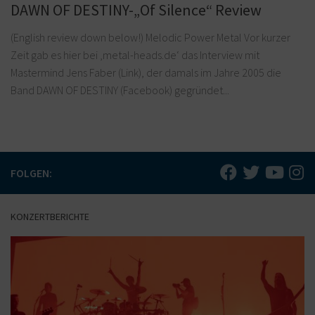
DAWN OF DESTINY-„Of Silence“ Review
(English review down below!) Melodic Power Metal Vor kurzer
Zeit gab es hier bei ‚metal-heads.de‘ das Interview mit
Mastermind Jens Faber (Link), der damals im Jahre 2005 die
Band DAWN OF DESTINY (Facebook) gegründet...
FOLGEN:
KONZERTBERICHTE