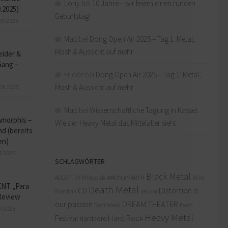
Lony
bei
10 Jahre – wir feiern einen runden
9.2025)
Geburtstag!
ER 2025
Matt
bei
Dong Open Air 2025 – Tag 1: Metal,
Mosh & Aussicht auf mehr
eider &
Gang –
Fridde
bei
Dong Open Air 2025 – Tag 1: Metal,
Mosh & Aussicht auf mehr
ER 2025
Matt
bei
Wissenschaftliche Tagung in Kassel:
Amorphis –
Wie der Heavy Metal das Mittelalter sieht
d (bereits
en)
R 2025
SCHLAGWÖRTER
Black Metal
ACCEPT
AFM Records
AMON AMARTH
Blind
NT „Para
Death Metal
Distortion is
CD
Guardian
DELAIN
Review
our passion
DREAM THEATER
Doom Metal
Essen
R 2025
Heavy Metal
Hard Rock
Festival
Hardcore