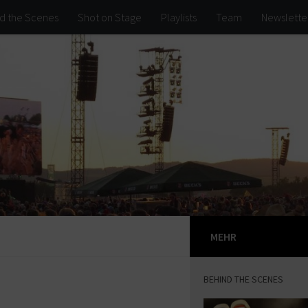
d the Scenes
Shot on Stage
Playlists
Team
Newslette
MEHR
BEHIND THE SCENES