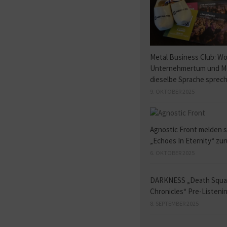
Metal Business Club: W
Unternehmertum und M
dieselbe Sprache sprec
9. OKTOBER 2025
Agnostic Front melden s
„Echoes In Eternity“ zu
6. OKTOBER 2025
DARKNESS „Death Squ
Chronicles“ Pre-Listeni
8. SEPTEMBER 2025