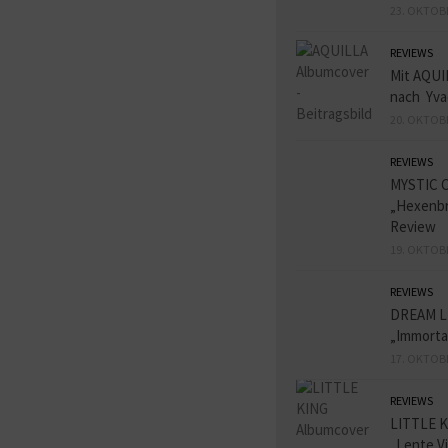
23. OKTOB
REVIEWS
Mit AQUI
nach Yva
20. OKTOB
REVIEWS
MYSTIC 
„Hexenbr
Review
19. OKTOB
REVIEWS
DREAM L
„Immorta
17. OKTOB
REVIEWS
LITTLE K
„Lente V