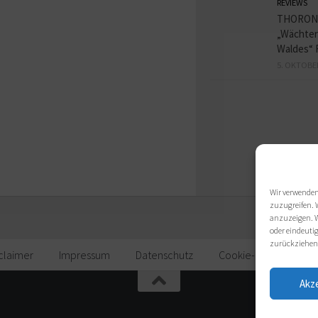
REVIEWS
THORON
„Wächter
Waldes“ 
5. OKTOBE
Wir verwenden
zuzugreifen. 
anzuzeigen. W
oder eindeutig
zurückziehen
claimer
Impressum
Datenschutz
Cookie-Richtlinie (EU)
Akz