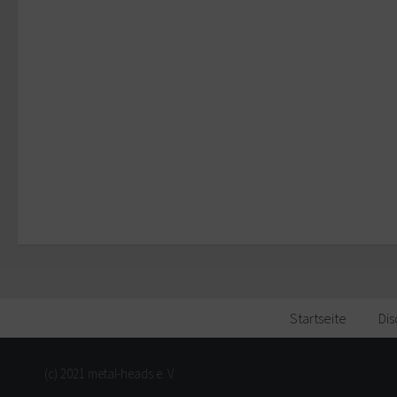
Startseite
Dis
(c) 2021 metal-heads e. V.