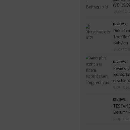
(VÖ: 19.0
14. OKTOB
REVIEWS
Dirkschn
The Old 
Babylon
14. OKTOB
REVIEWS
Review: 
Borderlan
erschien
8. OKTOBE
REVIEWS
TESTAME
Bellum“ 
5. OKTOBE