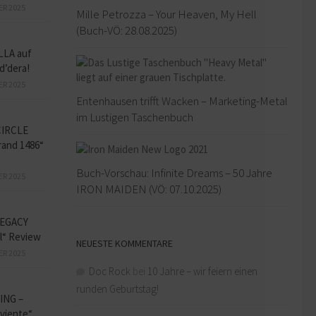
ER 2025
Mille Petrozza – Your Heaven, My Hell
(Buch-VÖ: 28.08.2025)
LLA auf
d’dera!
ER 2025
Entenhausen trifft Wacken – Marketing-Metal
im Lustigen Taschenbuch
CIRCLE
and 1486“
Buch-Vorschau: Infinite Dreams – 50 Jahre
ER 2025
IRON MAIDEN (VÖ: 07.10.2025)
EGACY
l“ Review
NEUESTE KOMMENTARE
ER 2025
Doc Rock
bei
10 Jahre – wir feiern einen
runden Geburtstag!
ING –
iviente“