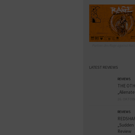
Partner des Rage against Raci
LATEST REVIEWS
REVIEWS
THE OT
„Alienat
26. OKTOB
REVIEWS
REDSHA
„Sudden 
Review