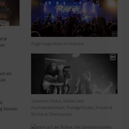
o
etal
Rage begeistern im Kubana
hen
ich mit
rück
Zwischen Natur, Nebel und
ad
Nachdenklichkeit: Waldgeflüster, Enisum &
ng Session
Eïs live in Oberhausen: