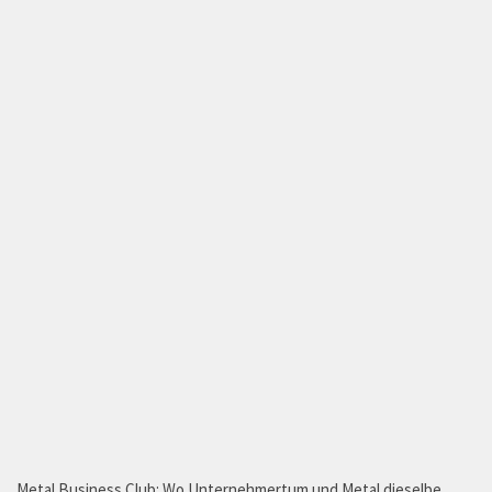
Metal Business Club: Wo Unternehmertum und Metal dieselbe