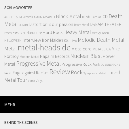
SCHLAGWÖRTER
Death
Black Metal
CD
ACCEPT
AFM Records
AMON AMARTH
Blind Guardian
Metal
Distortion is our passion
DREAM THEATER
Doom Metal
DELAIN
Heavy Metal
Hard Rock
Festival
Hardcore
Heavy Rock
Essen
Melodic Death Metal
Interview
Iron Maiden
live
Köln
HELLOWEEN
metal-heads.de
Metal
Metalcore
MIke
METALLICA
Nuclear Blast
Power
Portnoy
Napalm Records
Modern Metal
Progressive Metal
Metal
Progressive Rock
Punk
QUEENSRYCHE
Review
Rock
Thrash
Rage against Racism
RAGE
Symphonic Metal
Metal
Tour
Vinyl
Video
MEHR
BEHIND THE SCENES