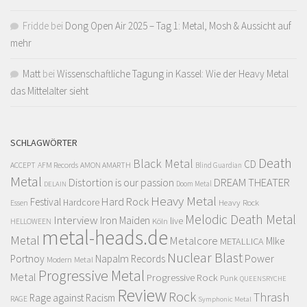
Fridde
bei
Dong Open Air 2025 – Tag 1: Metal, Mosh & Aussicht auf
mehr
Matt
bei
Wissenschaftliche Tagung in Kassel: Wie der Heavy Metal
das Mittelalter sieht
SCHLAGWÖRTER
Death
Black Metal
CD
ACCEPT
AFM Records
AMON AMARTH
Blind Guardian
Metal
Distortion is our passion
DREAM THEATER
Doom Metal
DELAIN
Heavy Metal
Hard Rock
Festival
Hardcore
Heavy Rock
Essen
Melodic Death Metal
Interview
Iron Maiden
live
Köln
HELLOWEEN
metal-heads.de
Metal
Metalcore
MIke
METALLICA
Nuclear Blast
Power
Portnoy
Napalm Records
Modern Metal
Progressive Metal
Metal
Progressive Rock
Punk
QUEENSRYCHE
Review
Rock
Thrash
Rage against Racism
RAGE
Symphonic Metal