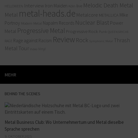
Melodic Death Metal
Interview
Iron Maiden
live
Köln
HELLOWEEN
metal-heads.de
Metal
Metalcore
MIke
METALLICA
Nuclear Blast
Power
Portnoy
Napalm Records
Modern Metal
Progressive Metal
Metal
Progressive Rock
Punk
QUEENSRYCHE
Review
Rock
Thrash
Rage against Racism
RAGE
Symphonic Metal
Metal
Tour
Vinyl
Video
MEHR
BEHIND THE SCENES
Metal Business Club: Wo Unternehmertum und Metal dieselbe
Sprache sprechen
9. OKTOBER 2025