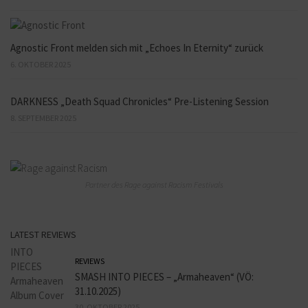
Agnostic Front melden sich mit „Echoes In Eternity“ zurück
6. OKTOBER 2025
DARKNESS „Death Squad Chronicles“ Pre-Listening Session
8. SEPTEMBER 2025
Partner des Rage against Racism Festivals
LATEST REVIEWS
REVIEWS
SMASH INTO PIECES – „Armaheaven“ (VÖ:
31.10.2025)
30. OKTOBER 2025