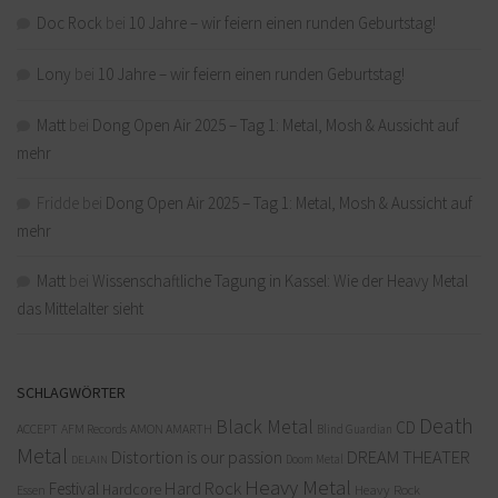
Doc Rock
bei
10 Jahre – wir feiern einen runden Geburtstag!
Lony
bei
10 Jahre – wir feiern einen runden Geburtstag!
Matt
bei
Dong Open Air 2025 – Tag 1: Metal, Mosh & Aussicht auf
mehr
Fridde
bei
Dong Open Air 2025 – Tag 1: Metal, Mosh & Aussicht auf
mehr
Matt
bei
Wissenschaftliche Tagung in Kassel: Wie der Heavy Metal
das Mittelalter sieht
SCHLAGWÖRTER
Death
Black Metal
CD
ACCEPT
AFM Records
AMON AMARTH
Blind Guardian
Metal
Distortion is our passion
DREAM THEATER
Doom Metal
DELAIN
Heavy Metal
Hard Rock
Festival
Hardcore
Heavy Rock
Essen