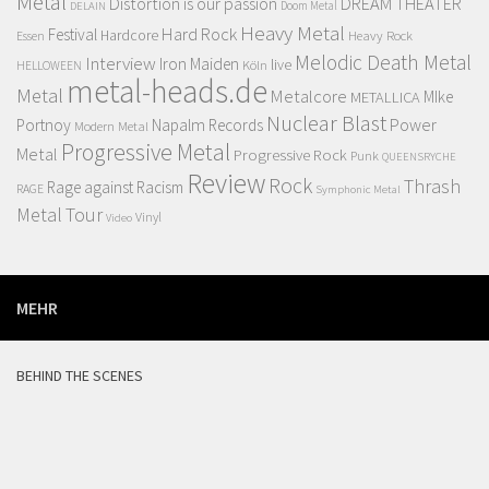
Metal
Distortion is our passion
DREAM THEATER
Doom Metal
DELAIN
Heavy Metal
Hard Rock
Festival
Hardcore
Heavy Rock
Essen
Melodic Death Metal
Interview
Iron Maiden
live
Köln
HELLOWEEN
metal-heads.de
Metal
Metalcore
MIke
METALLICA
Nuclear Blast
Power
Portnoy
Napalm Records
Modern Metal
Progressive Metal
Metal
Progressive Rock
Punk
QUEENSRYCHE
Review
Rock
Thrash
Rage against Racism
RAGE
Symphonic Metal
Metal
Tour
Vinyl
Video
MEHR
BEHIND THE SCENES